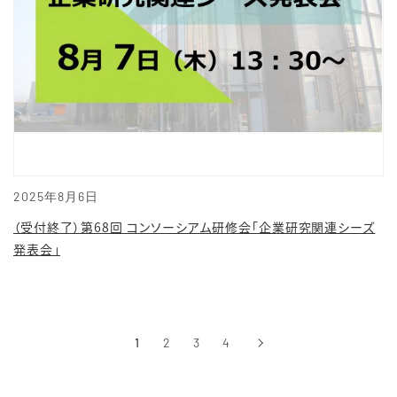
2025年8月6日
（受付終了）第68回 コンソーシアム研修会「企業研究関連シーズ
発表会」
1
2
3
4
›
次へ