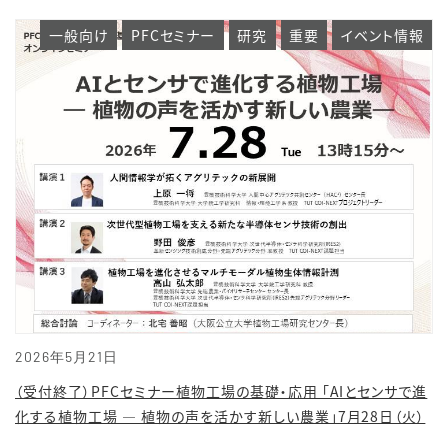
一般向け
PFCセミナー
研究
重要
イベント情報
2026年5月21日
（受付終了）PFCセミナー植物工場の基礎・応用 「AIとセンサで進
化する植物工場 ― 植物の声を活かす新しい農業」7月28日（火）