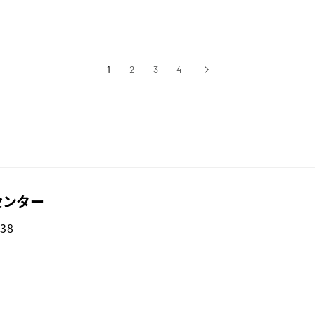
1
2
3
4
›
次へ
センター
38