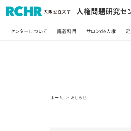
人権問題研究セ
センターについて
講義科目
サロンde人権
定
研究員
HR副専攻
研究活動
人権関係科目一覧
旧・大阪市立大学 人権
問題研究センター
ホーム
おしらせ