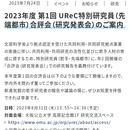
2023年7月24日
イベント
お知らせ
研究
2023年度 第1回 UReC特別研究員（先
端都市）合評会（研究発表会）のご案内
文部科学省より拠点認定を受けた共同利用・共同研究拠点事業
の実施に伴い、共同利用・共同研究の活性化並びに若手人材の育
成に資するため、特別研究員（若手・先端都市）に、年2 回開催の
「合評会（研究発表会）」での研究報告を義務付けています。
本年度第１回の合評会は以下のような要領にて開催しますので、
学内外を問わず奮ってご参加ください。
新進気鋭の若手研究者の報告や議論の場に、ぜひお知恵を拝借
できれば幸甚です。
日時
： 2023年8月31日（木）13：55～16：30（予定）
対面会場
： 大阪公立大学 高原記念館1F 研究交流スペース
https://www.omu.ac.jp/orp/urec/about/access/
※対面とオンラインのハイブリッド形式で開催します。