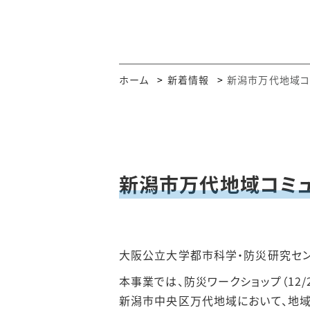
UReCパンフレット
関連プロジェクト
都市
重点プロジェクト
URe
ホーム
新着情報
新潟市万代地域コ
活動アーカイブ
ブッ
研究
City,
Socie
新潟市万代地域コミ
大阪公立大学都市科学・防災研究セン
本事業では、防災ワークショップ（12/
新潟市中央区万代地域において、地