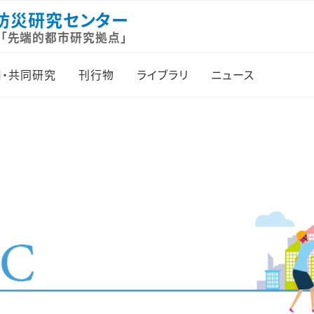
防災研究センター
「先端的都市研究拠点」
・共同研究
刊行物
ライブラリ
ニュース
的都市研究拠点
UReC Newsletter
都市文庫利用案内
お知らせ
体制と外部評価
City, Culture and
「都市文庫」資料月報
イベント
Society
（地域別目録）
型共同研究
研究
Journal of Urban
UReC アーカイブズ
Culture Research
都市特別研究員
刊行物
紀要『都市と社会』
プラザ
レポート
ブックレット先端的都市
センター