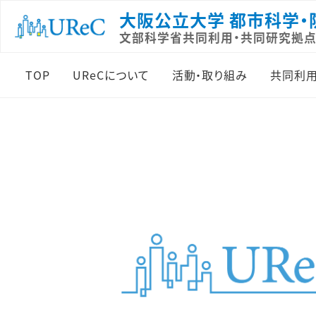
大阪公立大学 都市科学・
文部科学省共同利用・共同研究拠点
TOP
UReCについて
活動・取り組み
共同利用
センター概要
活動の基本方針
先端
所長挨拶
共同利用・共同研究
運営
組織と規程
研究・実践活動
公募
メンバー
人材育成活動
先端
沿革
アウトリーチ活動
現場
連携・ネットワーク
官学連携事業
海外