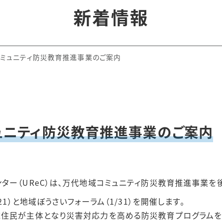
研究シリーズ
新着情報
文庫
都市防災研究論文集
Cアーカイブズ
書籍
ミュニティ防災教育推進事業のご案内
クレット先端的都市
シリーズ
 Culture and
ty
ュニティ防災教育推進事業のご案内
ター（UReC）は、万代地域コミュニティ防災教育推進事業を
21）と地域ぼうさいフォーラム（1/31）を開催します。
域住民が主体となり災害対応力を高める防災教育プログラムを