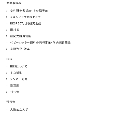
主な取組み
女性研究者採用・上位職登用
スキルアップ支援セミナー
RESPECT共同研究助成
岡村賞
研究支援員制度
ベビーシッター割引券発行事業・学内保育施設
意識啓発・改革
IRIS
IRISについて
主な活動
メンバー紹介
受賞歴
刊行物
刊行物
大阪公立大学