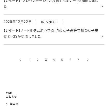
【レポート】「プレゼンテーション力向上セミナー」を開催しまし
た
2025年12月22日
IRIS2025
【レポート】ノートルダム清心学園 清心女子高等学校の女子生
徒とIRISが交流しました
‹
1
2
3
4
5
6
7
›
前へ
次へ
TOP
おしらせ
募集中