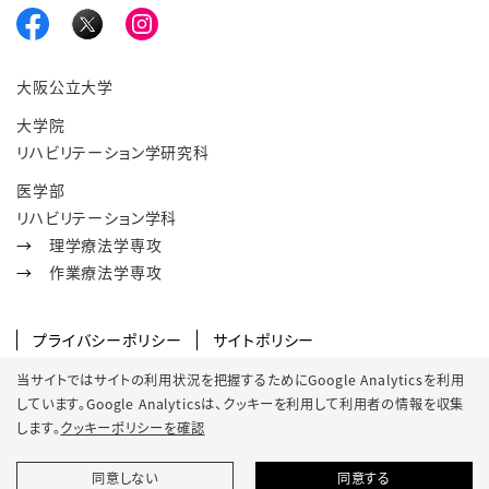
大阪公立大学
大学院
リハビリテーション学研究科
医学部
リハビリテーション学科
→
理学療法学専攻
→
作業療法学専攻
プライバシーポリシー
サイトポリシー
SNSポリシー
クッキーポリシー
当サイトではサイトの利用状況を把握するためにGoogle Analyticsを利用
しています。Google Analyticsは、
クッキーを利用して利用者の情報を収集
サイトマップ
analytics
します。
クッキーポリシーを確認
同意しない
同意する
© 2022 Osaka Metropolitan University.