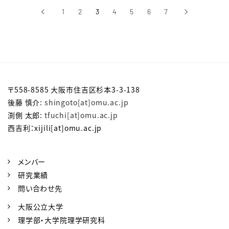
‹
1
2
3
4
5
6
7
›
前へ
次へ
〒558-8585 大阪市住吉区杉本3-3-138
後藤 慎介:
shingoto[at]omu.ac.jp
渕側 太郎:
tfuchi[at]omu.ac.jp
西吉利：xijili[at]omu.ac.jp
メンバー
研究業績
問い合わせ先
大阪公立大学
理学部・大学院理学研究科