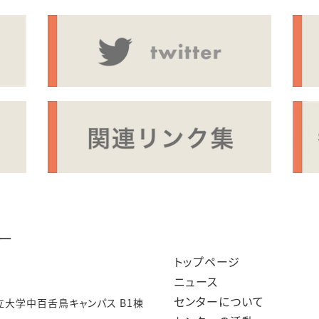
ー
トップページ
ニュース
センターについて
大学中百舌鳥キャンパス B1棟