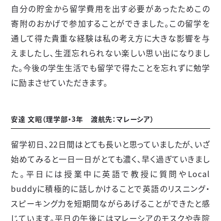
自分の貯金から留学費用を出す必要があったためこの
寄附のおかげで参加することができました。この留学を
通して得た貴重な経験は私の考え方に大きな影響を与
えましたし、生涯忘れられない楽しい思い出になりまし
た。今後の学生生活でも留学で得たことを忘れずに勉学
に励まさせていただきます。
安達 文昭（理学部・
3
年 渡航先：マレーシア）
留学初日、
22
日間はとても長いと思っていましたが、いざ
始めてみると一日一日がとても濃く、早く過ぎていきまし
た。平日には授業中に英語で教授に質問や
Local
buddy
に積極的に話しかけることで英語のリスニング・
スピーキング力を短期間ながらあげることができたと感
じています。平日の午後にはマレーシアのモスクや寺院