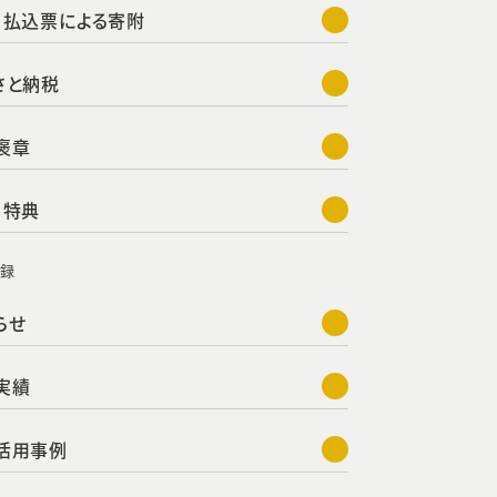
・払込票による寄附
さと納税
褒章
・特典
名録
らせ
実績
活用事例