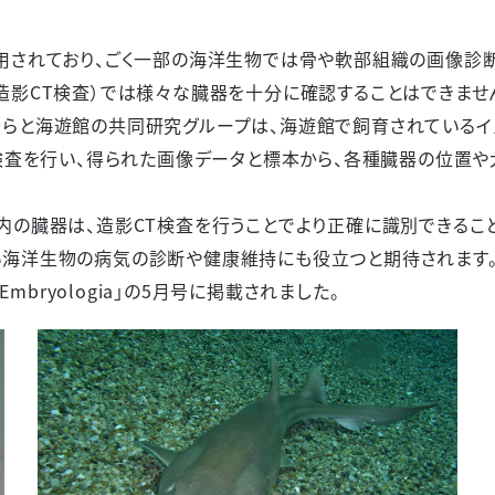
用されており、ごく一部の海洋生物では骨や軟部組織の画像診断
造影CT検査）では様々な臓器を十分に確認することはできませ
らと海遊館の共同研究グループは、海遊館で飼育されているイ
T検査を行い、得られた画像データと標本から、各種臓器の位置
内の臓器は、造影CT検査を行うことでより正確に識別できるこ
い海洋生物の病気の診断や健康維持にも役立つと期待されます
 Embryologia
」の
5
月号に掲載されました。