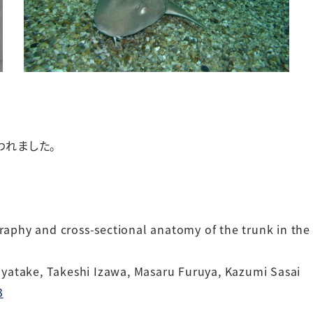
われました。
aphy and cross-sectional
anatomy of the trunk in t
Kiyatake, Takeshi Izawa, Masaru Furuya, Kazumi Sasai
3