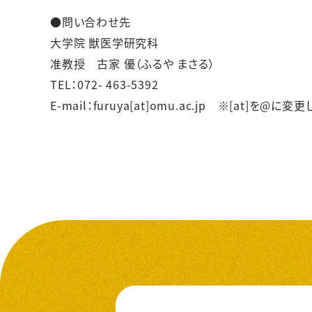
●問い合わせ先
大学院 獣医学研究科
准教授 古家 優（ふるや まさる）
TEL：072- 463-5392
E-mail：furuya
[
at
]
omu.ac.jp
※[
at
]を@に変更