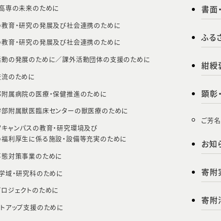
・高専の未来のために
書面
の教育・研究の発展及び社会連携のために
ふる
の教育・研究の発展及び社会連携のために
活動の発展のために／
課外活動団体の支援のために
紺綬
交流のために
顕彰
部附属病院の医療・保健推進のために
学部附属獣医臨床センターの獣医療のために
ご芳
宮キャンパスの教育・研究環境及び
の福利厚生に係る施設・設備等充実のために
お知
事態対策事業のために
寄附
学域・研究科のために
プロジェクトのために
寄附
ートアップ支援のために