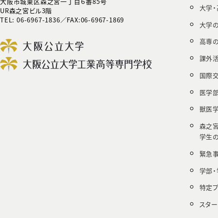
大阪市城東区森之宮一丁目６番85号
大学
UR森之宮ビル3階
TEL: 06-6967-1836／FAX:06-6967-1869
大学
高専
課外
国際
医学
獣医
森之
学生
緊急
学部・
特定
スタ