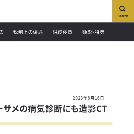
Search
法
税制上の優遇
紺綬褒章
顕彰・特典
方法（個人）
方法（法人・団体）
2023年8月16日
ーサメの病気診断にも造影CT