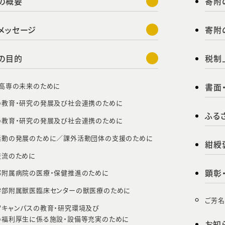
の概要
寄附
メッセージ
寄附
の目的
税制
・高専の未来のために
書面
の教育・研究の発展及び社会連携のために
ふる
の教育・研究の発展及び社会連携のために
活動の発展のために／
課外活動団体の支援のために
紺綬
交流のために
顕彰
部附属病院の医療・保健推進のために
学部附属獣医臨床センターの獣医療のために
ご芳
宮キャンパスの教育・研究環境及び
の福利厚生に係る施設・設備等充実のために
お知