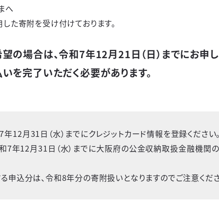
まへ
用した寄附を受け付けております。
希望の場合は、令和7年12月21日（日）までにお申
支払いを完了いただく必要があります。
７年
12
月
31
日（水）までにクレジットカード情報を登録ください
和
7
年
12
月
31
日（水）までに大阪府の公金収納取扱金融機関の
する申込分は、令和
8
年分の寄附扱いとなりますのでご注意くださ