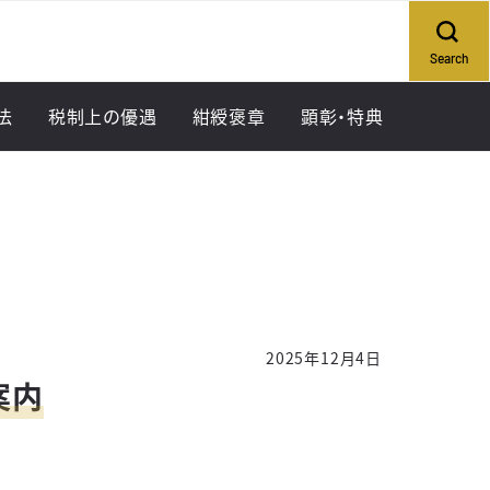
Search
法
税制上の優遇
紺綬褒章
顕彰・特典
方法（個人）
方法（法人・団体）
2025年12月4日
案内