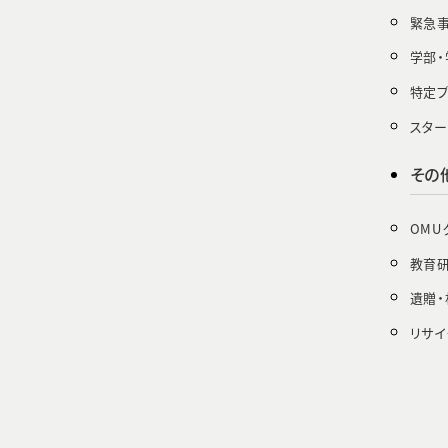
緊急
学部・
特定
スタ
その
OMU
教育
遺贈
リサイ