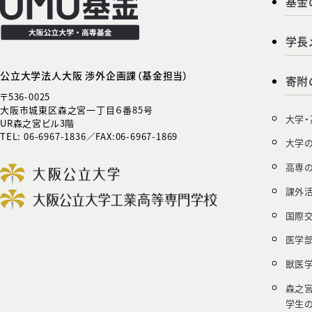
基金
学長
公立大学法人大阪 渉外企画課（基金担当）
寄附
〒536-0025
大阪市城東区森之宮一丁目６番85号
大学
UR森之宮ビル3階
TEL: 06-6967-1836／FAX:06-6967-1869
大学
高専
課外
国際
医学
獣医
森之
学生