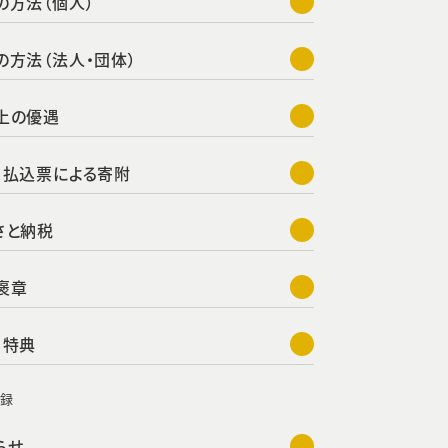
の方法（個人）
の方法（法人・団体）
上の優遇
・払込票による寄附
さと納税
褒章
・特典
名録
らせ