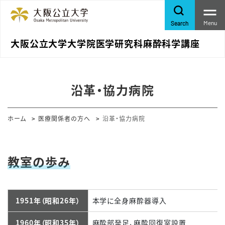
Menu
Search
大阪公立大学大学院医学研究科麻酔科学講座
沿革・協力病院
ホーム
医療関係者の方へ
沿革・協力病院
教室の歩み
1951年（昭和26年）
本学に全身麻酔器導入
1960年（昭和35年）
麻酔部発足、麻酔回復室設置