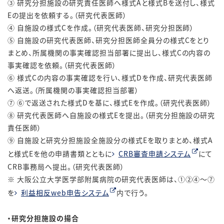
③ 研究分担施設の研究責任医師へ様式Aと様式Bを送付し、様式
Eの提出を依頼する。（研究代表医師）
④ 自施設の様式Cを作成。（研究代表医師、研究分担医師）
⑤ 自施設の研究代表医師、研究分担医師全員分の様式Cをとり
まとめ、所属機関の事実確認担当部署に提出し、様式Cの内容の
事実確認を依頼。（研究代表医師）
⑥ 様式Cの内容の事実確認を行い、様式Dを作成、研究代表医師
へ返送。（所属機関の事実確認担当部署）
⑦ ⑥で返送された様式Dを基に、様式Eを作成。（研究代表医師）
⑧ 研究代表医師へ自施設の様式Eを提出。（研究分担施設の研究
責任医師）
⑨ 自施設と研究分担施設全施設分の様式Eを取りまとめ、様式A
と様式Eを他の申請書類とともに
CRB審査申請システム
にて
CRB事務局へ提出。（研究代表医師）
※ 大阪公立大学医学部附属病院の研究代表医師は、①②④～⑦
を
利益相反web申告システム
内で行う。
・研究分担施設の揚合