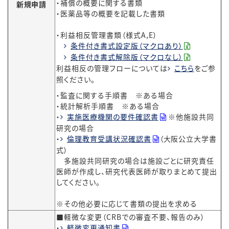
・補償の概要に関する書類
新規申請
・医薬品等の概要を記載した書類
・利益相反管理書類（様式A,E）
条件付き書式設定版（マクロあり）
条件付き書式解除版（マクロなし）
利益相反の管理フローについては
こちら
をご参
照ください。
・監査に関する手順書 ※ある場合
・統計解析手順書 ※ある場合
・
実施医療機関の要件確認書
※他施設共同
研究の場合
・
倫理教育受講状況確認書
（大阪公立大学書
式）
多施設共同研究の場合は施設ごとに研究責任
医師が作成し、研究代表医師が取りまとめて提出
してください。
※その他必要に応じて書類の提出を求める
■軽微な変更（CRBでの審査不要、報告のみ）
・
軽微変更通知書