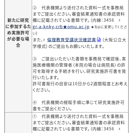
② 代表機関より送付された資料一式を事務局
までご提出ください。審査結果通知書の承認資料
新たに研究
欄に記載されている書類です。（内線：3456
に参加するた
gr-a-knky-crb★omu.ac.jp
★を@に変更してくださ
め実施許可
）
い
が必要な場
また、
倫理教育受講状況確認書
（大阪公立大
合
学様式）のご提出もお願いいたします。
③ ご提出いただいた書類を事務局で確認後、実
施医療機関の管理者（本院の場合は病院長）の許
可を取得する手続きを行い、研究実施許可書を発
行いたします。
許可書発行の目安は10日から2週間程度とお考え
ください。
④ 代表機関の規程手順に準じて研究実施許可
書をご提出ください。
① 代表機関より送付された資料一式を事務局
までご提出ください。審査結果通知書の承認資料
欄に記載されている書類です。（内線：3456