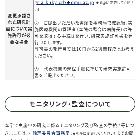
gr-a-knky-crb★omu.ac.jp
★を@に変更してくださ
）
い
変更承認さ
れた研究計
② ご提出いただいた書類を事務局で確認後、実
画について実
施医療機関の管理者（本院の場合は病院長）の許
施許可が必
可を取得する手続きを行い、研究実施許可書を発
要な場合
行いたします。
許可書の発行目安は10日から2週間程度とお考え
ください。
③ 代表機関の規程手順に準じて研究実施許可
書をご提出ください。
モニタリング・監査について
本学で実施中の研究に係るモニタリング及び監査の手続き等につ
きましては、
倫理委員会事務局
までお問
（★を@に変更してください）