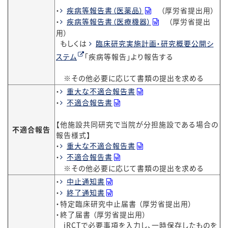
・
疾病等報告書（医薬品）
（厚労省提出用）
・
疾病等報告書（医療機器）
（厚労省提出
用）
もしくは
臨床研究実施計画・研究概要公開シ
ステム
「疾病等報告」より報告する
※その他必要に応じて書類の提出を求める
・
重大な不適合報告書
・
不適合報告書
【他施設共同研究で当院が分担施設である場合の
不適合報告
報告様式】
・
重大な不適合報告書
・
不適合報告書
※その他必要に応じて書類の提出を求める
・
中止通知書
・
終了通知書
・特定臨床研究中止届書 （厚労省提出用）
・終了届書 （厚労省提出用）
jRCTで必要事項を入力し、一時保存したものを