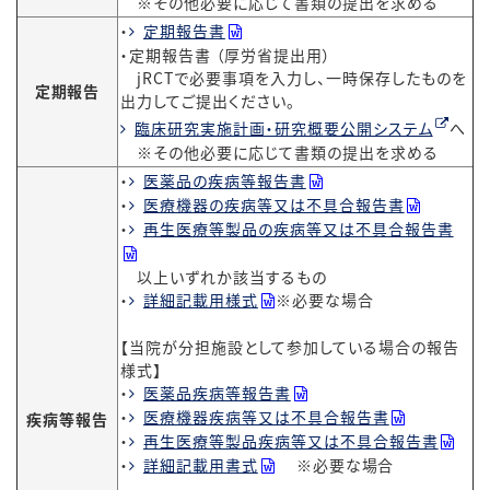
※その他必要に応じて書類の提出を求める
・
定期報告書
・定期報告書 （厚労省提出用）
jRCTで必要事項を入力し、一時保存したものを
定期報告
出力してご提出ください。
臨床研究実施計画・研究概要公開システム
へ
※その他必要に応じて書類の提出を求める
・
医薬品の疾病等報告書
・
医療機器の疾病等又は不具合報告書
・
再生医療等製品の疾病等又は不具合報告書
以上いずれか該当するもの
・
詳細記載用様式
※必要な場合
【当院が分担施設として参加している場合の報告
様式】
・
医薬品疾病等報告書
・
医療機器疾病等又は不具合報告書
疾病等報告
・
再生医療等製品疾病等又は不具合報告書
・
詳細記載用書式
※必要な場合