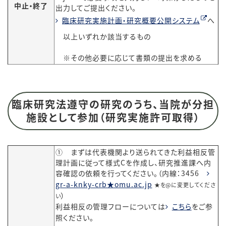
中止・終了
出力してご提出ください。
臨床研究実施計画・研究概要公開システム
へ
以上いずれか該当するもの
※その他必要に応じて書類の提出を求める
臨床研究法遵守の研究のうち、当院が分担
施設として参加（研究実施許可取得）
① まずは代表機関より送られてきた利益相反管
理計画に従って様式Cを作成し、研究推進課へ内
容確認の依頼を行ってください。（内線：3456
gr-a-knky-crb★omu.ac.jp
★を@に変更してくださ
）
い
利益相反の管理フローについては
こちら
をご参
照ください。