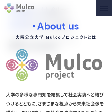
多
様
な
共
創
で
未
来
を
切
り
拓
く
About us
大阪公立大学 Mulcoプロジェクトとは
知を結集して社会へと結ぶプロジェクト
Mulco project
大学の多様な専門知を結集して社会実装へと結び
つけるとともに、さまざまな視点から未来社会像を