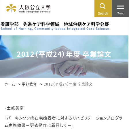
Menu
Search
2012（平成24）年度 卒業論文
ホーム
学部教育
2012（平成24）年度 卒業論文
・土岐美南
「パーキンソン病在宅療養者に対するリハビリテーションプログラ
ム実施効果－更衣動作に着目して－」