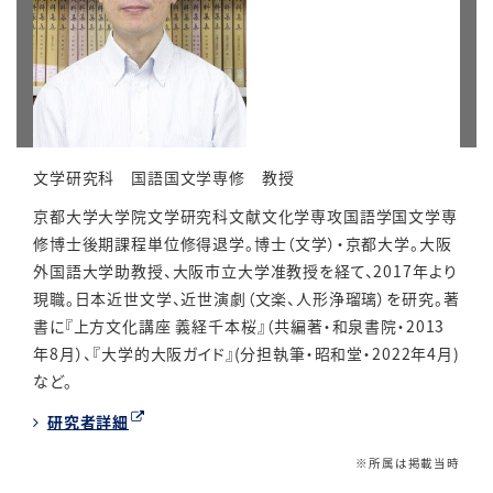
文学研究科 国語国文学専修 教授
京都大学大学院文学研究科文献文化学専攻国語学国文学専
修博士後期課程単位修得退学。博士（文学）・京都大学。大阪
外国語大学助教授、大阪市立大学准教授を経て、
2017
年より
現職。日本近世文学、近世演劇（文楽、人形浄瑠璃）を研究。著
書に『上方文化講座 義経千本桜』（共編著・和泉書院・
2013
年
8
月）、『大学的大阪ガイド』
(
分担執筆・昭和堂・
2022
年
4
月
)
など。
研究者詳細
※所属は掲載当時