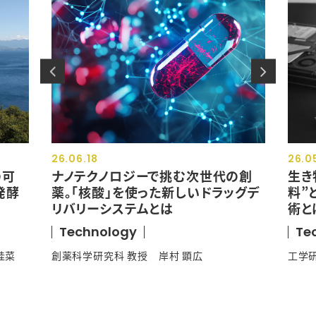
26.06.18
26.0
の可
ナノテクノロジーで挑む次世代の創
生き
発酵
薬。「核酸」を使った新しいドラッグデ
料”
リバリーシステムとは
術と
Technology
Te
桂菜
創薬科学研究科 教授 岸村 顕広
工学研