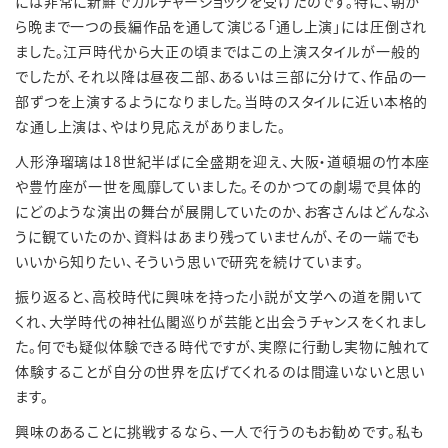
には非常に新鮮でカルチャーショックを受けたのです。特に、朝か
ら晩まで一つの長編作品を通して演じる「通し上演」には圧倒され
ました。江戸時代から大正の頃まではこの上演スタイルが一般的
でしたが、それ以降は昼夜二部、あるいは三部に分けて、作品の一
部ずつを上演するようになりました。当時のスタイルに近い本格的
な通し上演は、やはり見応えがありました。
人形浄瑠璃は
18
世紀半ばに全盛期を迎え、大阪・道頓堀の竹本座
や豊竹座が一世を風靡していました。そのかつての劇場で具体的
にどのような演出の舞台が展開していたのか、お客さんはどんなふ
うに観ていたのか、資料はあまり残っていませんが、その一端でも
いいから知りたい、そういう思いで研究を続けています。
振り返ると、高校時代に興味を持った小説が文学への道を開いて
くれ、大学時代の神社仏閣巡りが芸能と出会うチャンスをくれまし
た。何でも疑似体験できる時代ですが、実際に行動し実物に触れて
体験することが自分の世界を広げてくれるのは間違いないと思い
ます。
興味のあることに挑戦するなら、一人で行うのもお勧めです。私も