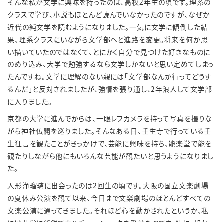
そんな私が文学に興味を持ったのは、高校
2
年生の頃です。理系の
クラスで学び、小説もほとんど読んでいなかったのですが、なぜか
近代の純文学を読むようになりました。一気に文学に傾倒した結
果、理系クラスにいながら文学部へと進路を変更。将来を何か思
い描いていたのではなくて、とにかく自分で見つけた好きなものに
のめり込み、大学で勉強するなら文学しかないと思い定めてしまっ
たんですね。文学に理解のない親には「文学部なんか行ってどうす
るんだ」と反対されましたが、強情を張り通し、
2
年浪人して文学部
に入りました。
京都の大学に進んでからは、一眼レフカメラを持って写真を撮りな
がら神社仏閣を巡りました。そんなある日、壬生寺で行っている壬
生狂言を観たことがきっかけで、芸能に興味を持ち、能楽堂で能を
観たりしながら他にもいろんな芸能が観たいと思うようになりまし
た。
人形浄瑠璃に出会ったのは
2
回生の頃です。大阪の国立文楽劇場
の夏休み公演を観て以来、今日まで文楽劇場のほとんどすべての
文楽公演に通ってきました。それほど心を動かされたというか、私