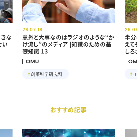
26.07.16
26.0
大きな
意外と大事なのはラジオのような“か
半分
会い
け流し”のメディア |知識のための基
えて
礎知識 13
しろ
OMU
OM
創薬科学研究科
おすすめ記事