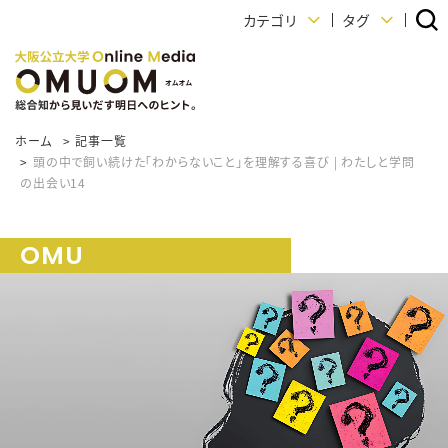
カテゴリ
タグ
ホーム
記事一覧
頭の中で飼い続けた「わからないこと」を理解する喜び | わたしと学問
の出会い14
OMU