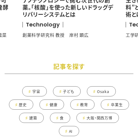
発酵
薬。「核酸」を使った新しいドラッグデ
料”
リバリーシステムとは
術と
Technology
Te
桂菜
創薬科学研究科 教授 岸村 顕広
工学研
記事を探す
宇宙
子ども
Osaka
歴史
健康
教育
卒業生
建築
食
大阪・関西万博
AI