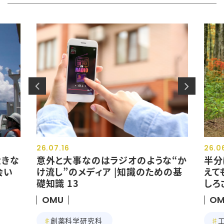
26.07.16
26.0
大きな
意外と大事なのはラジオのような“か
半分
会い
け流し”のメディア |知識のための基
えて
礎知識 13
しろ
OMU
OM
創薬科学研究科