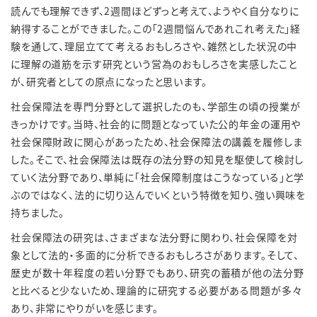
読んでも理解できず、
2
週間ほどずっと考えて、ようやく自分なりに
納得することができました。この「
2
週間悩んであれこれ考えた」経
験を通して、理屈立てて考えるおもしろさや、雑然とした状況の中
に理解の道筋を示す研究という営為のおもしろさを実感したこと
が、研究者としての原点になったと思います。
社会保障法を専門分野として選択したのも、学部生の頃の授業が
きっかけです。当時、社会的に問題となっていた公的年金の運用や
社会保障財政に関心があったため、社会保障法の講義を履修しま
した。そこで、社会保障法は既存の法分野の知見を駆使して検討し
ていく法分野であり、単純に「社会保障制度はこうなっている」と学
ぶのではなく、法的に切り込んでいくという特徴を知り、強い興味を
持ちました。
社会保障法の研究は、さまざまな法分野に関わり、社会保障を対
象として法的・多面的に分析できるおもしろさがあります。そして、
歴史が数十年程度の若い分野でもあり、研究の蓄積が他の法分野
と比べると少ないため、理論的に研究する必要がある問題が多々
あり、非常にやりがいを感じます。