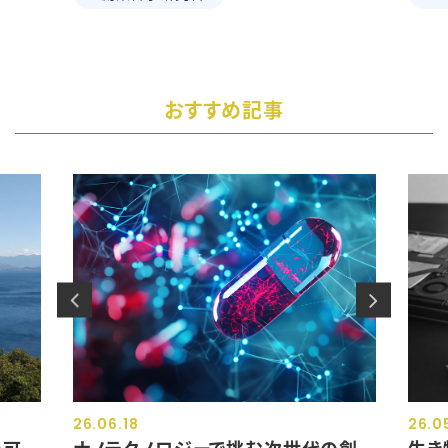
おすすめ記事
26.06.18
26.0
の可
ナノテクノロジーで挑む次世代の創
生き