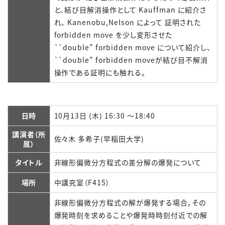
と、結び目解消操作として Kauffman に紹介さ
れ、 Kanenobu,Nelson によって 証明された
forbidden move を少し変形させた
``double" forbidden move について紹介し、
``double" forbidden moveが結び目不解消
操作である証明にも触れる。
日時
10月13日 (木) 16:30 ～18:40
講演者（所
佐々木 多希子(早稲田大学)
属）
タイトル
非線形偏微分方程式の差分解の爆発について
場所
中講究室（F415）
非線形偏微分方程式の解が爆発する場合，その
爆発時刻を求めることや爆発時時刻付近での解