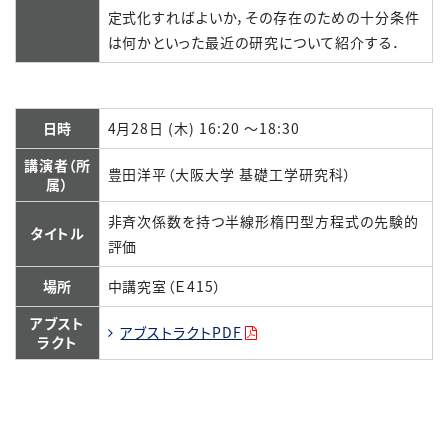
定式化すればよいか，その存在のための十分条件
は何かといった最近の研究について紹介する．
日時
4月28日 (木) 16:20 ～18:30
講演者（所
豊田洋平（大阪大学 基礎工学研究科）
属）
非斉次係数を持つ半線形楕円型方程式の先験的
タイトル
評価
場所
中講究室（Ｅ415）
アブスト
アブストラクトPDF
ラクト