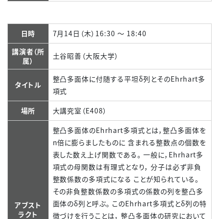
日時
7月14日（木）16:30 ～ 18:40
講演者（所
土谷昭善（大阪大学）
属）
整凸多面体に付随する平坦δ列とそのEhrhart多
タイトル
項式
場所
大講究室（E408）
整凸多面体のEhrhart多項式とは，整凸多面体を
n倍に膨らましたものに 含まれる整数点の個数を
表した数え上げ関数である。 一般に，Ehrhart多
項式の母関数は有理式となり， 分子は必ず非負
整数係数の多項式になる ことが知られている。
その非負整数係数の多項式の係数の列を整凸多
面体のδ列と呼ぶ。 このEhrhart多項式とδ列の特
アブスト
ラクト
徴づけを行うことは， 整凸多面体の研究において