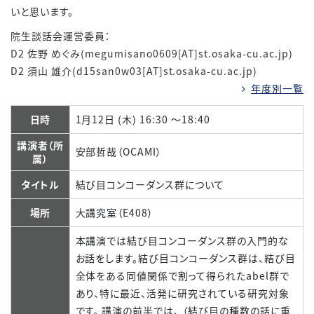
いと思います。
院生談話会運営委員：
D2 佐野 めぐみ(megumisano0609[AT]st.osaka-cu.ac.jp)
D2 須山 雄介(d15san0w03[AT]st.osaka-cu.ac.jp)
年度別一覧
日時
1月12日 (木) 16:30 ～18:40
講演者（所
安部哲哉（OCAMI）
属）
タイトル
結び目コンコーダンス群について
場所
大講究室（E408）
本講演では結び目コンコーダンス群の入門的な
お話をします。結び目コンコーダンス群は、結び目
全体をある同値関係で割って得られたabel群で
あり、特に最近、活発に研究されている研究対象
です。 講演の前半では、 （結び目の種数の話に重