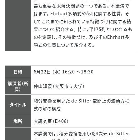
最も重要な未解決問題の一つである。 本講演で
はまず， Ehrhart多項式やδ列に関する性質， そ
してこれまでに知られている特徴づけに関する結
果について紹介する。 特に，平坦δ列といわれるも
のを定義し，その特徴づけ， 及びそのEhrhart多
項式の性質について紹介する。
日時
6月22日 (水) 16:20 ～18:30
講演者（所
仲山知義（大阪市立大学）
属）
積分変換を用いた de Sitter 空間上の波動方程
タイトル
式の解の構成
場所
大講究室（Ｅ408）
本講演では、積分変換を用いた4次元 de Sitter