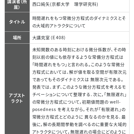
講演者（所
西口純矢(京都大学 理学研究科)
属）
時間遅れをもつ常微分方程式のダイナミクスとそ
タイトル
の大域的アトラクタについて
場所
大講究室（Ｅ408）
未知関数のある時刻における微分係数が、その時
刻以前の値にも依存するような常備分方程式は
「時間遅れをもつ」と言われる。このような常微分
方程式においては、解が値を取る空間が有限次元
であってもそのダイナミクスは 無限次元である。
発表では、まず、このような微分方程式を考えるモ
チベーションについて整理する．次に，「無限遅れ」
アブスト
ラクト
の常微分方程式について，初期値問題の well-
posedness を考えながら，それが「有限遅れ」の
常微分方程式とどのように 異なるのかを見る．最
後に，解の長期間挙動を調べるのに重要な大域的
アトラクタについて，無限遅れの場合にどのように