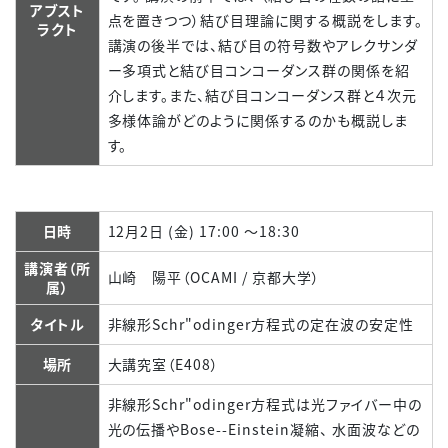
アブスト
点を置きつつ）結び目理論に関する概説をします。
ラクト
講演の後半では、結び目の符号数やアレクサンダ
ー多項式と結び目コンコーダンス群の関係を紹
介します。また、結び目コンコーダンス群と４次元
多様体論がどのように関係するのかも概説しま
す。
日時
12月2日 (金) 17:00 ～18:30
講演者（所
山崎 陽平（OCAMI / 京都大学）
属）
タイトル
非線形Schr"odinger方程式の定在波の安定性
場所
大講究室（E408）
非線形Schr"odinger方程式は光ファイバー中の
光の伝播やBose--Einstein凝縮、 水面波などの