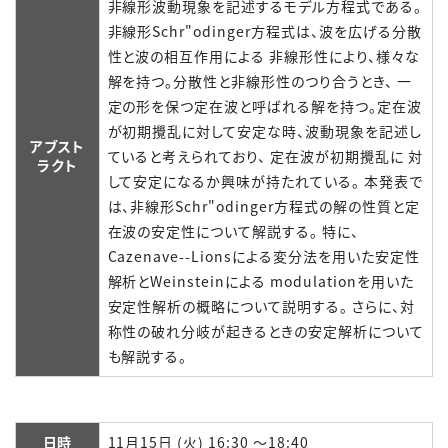
非線形波動現象を記述するモデル方程式である。
非線形Schr"odinger方程式は、波を広げる分散
性と波の相互作用による 非線形性により、様々な
解を持つ。分散性と非線形性のつり合うとき、 一
定の形を保つ定在波と呼ばれる解を持つ。定在波
が初期攪乱に対して安定な時、波動現象を記述し
アブスト
ていると考えられており、 定在波が初期攪乱に 対
ラクト
して安定になるか興味が持たれている。 本発表で
は、非線形Schr"odinger方程式の解の性質と定
在波の安定性について解説する。 特に、
Cazenave--Lionsによる変分法を用いた安定性
解析とWeinsteinによる modulationを用いた
安定性解析の概略について説明する。 さらに、対
称性の破れ分岐が起きるときの安定解析について
も解説する。
日時
11月15日 (火) 16:30 ～18:40