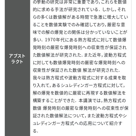
の挙動の研究は非常に重要であり，これらを数値
的に求める手法が研究されている． しかし，それ
らの多くは数値解がある時間で急激に増大してい
ることを数値実験でのみ確認しており，厳密な意
味での解の爆発との関係は分かっていないことが
多い． 1970年代にある熱方程式に対して数値爆
発時刻の厳密な爆発時刻への収束性が保証され
た数値解法が研究された．また近年，波動方程式
アブスト
ラクト
に対しても数値爆発時刻の厳密な爆発時刻への
収束性が保証された数値 解法が研究された．
我々は熱方程式や波動方程式に対する成果を取
り入れて，あるシュレディンガー方程式に対して，
解の爆発を数値的に厳密に再現する数値解法を
構築することができた． 本講演では，熱方程式の
数値 爆発時刻の厳密な爆発時刻への収束性が保
証された数値解法について，また波動方程式やシ
ュレディンガー方程式への応用について紹介す
る．