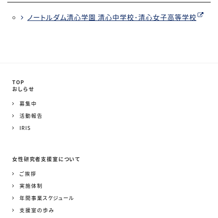
ノートルダム清心学園 清心中学校･清心女子高等学校
TOP
おしらせ
募集中
活動報告
IRIS
女性研究者支援室について
ご挨拶
実施体制
年間事業スケジュール
支援室の歩み