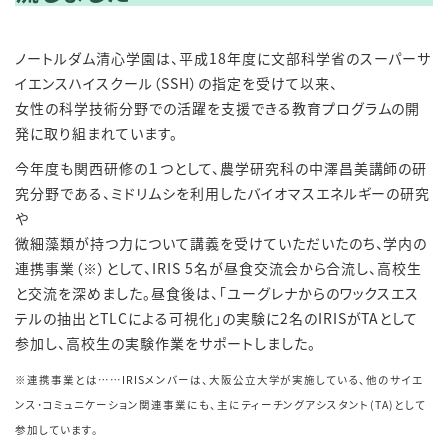
ノートルダム清心学園は、平成
18
年度に文部科学省のスーパーサ
イエンスハイスクール（
SSH
）の指定を受けて以来、
女性の科学技術分野での活躍を支援できる教育プログラムの開
発に取り組まれています。
今年度も関西研修の１つとして、農学研究科の中澤昌美講師の研
究分野である、ミドリムシを利用したバイオマスエネルギーの研究
や
微細藻類が持つ力について講義を受けていただいたのち、学内の
連携事業（※）として、
IRIS 5
名が昼食交流会から合流し、高校生
と交流を深めました。昼食後は、「ユーグレナからのワックスエス
テルの抽出と
TLC
による可視化」の実験に
2
名の
IRIS
が
TA
として
参加し、高校生の実験作業をサポートしました。
※連携事業とは……IRISメンバーは、大阪公立大学が実施している、他のサイエ
ンス･コミュニケーション関連事業にも、主にティーチングアシスタント(TA)として
参加しています。