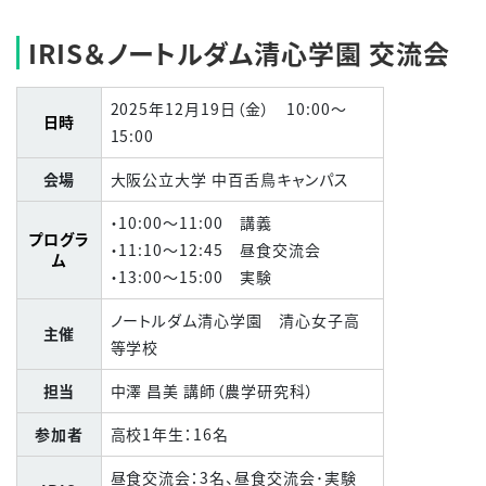
IRIS＆ノートルダム清心学園 交流会
2025年
12
月
19
日（金）
10:00
～
日時
15:00
会場
大阪公立大学 中百舌鳥キャンパス
・
10:00
～
11:00
講義
プログラ
・
11:10
～
12:45
昼食交流会
ム
・
13:00
～
15:00
実験
ノートルダム清心学園 清心女子高
主催
等学校
担当
中澤 昌美 講師（農学研究科）
参加者
高校
1
年生：16名
昼食交流会：3名、昼食交流会･実験