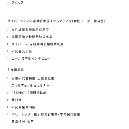
アクセス
ダイバーシティ研究環境実現イニシアティブ（女性リーダー育成型）
女性講演者登壇助成制度
外国語論文校閲費助成事業
ダイバーシティ研究環境整備費制度
研究者交流会
ロールモデル インタビュー
主な取組み
女性研究者採用・上位職登用
スキルアップ支援セミナー
RESPECT共同研究助成
岡村賞
研究支援員制度
ベビーシッター割引券発行事業・学内保育施設
意識啓発・改革