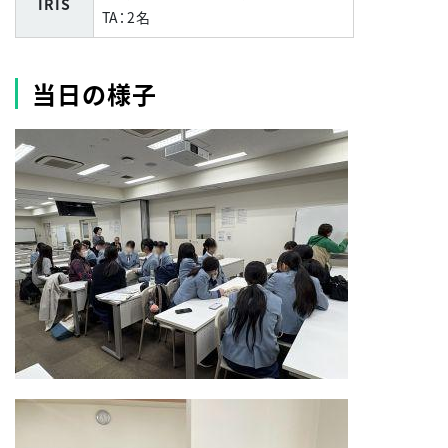
IRIS
TA
：
2
名
当日の様子