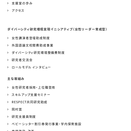
支援室の歩み
アクセス
ダイバーシティ研究環境実現イニシアティブ（女性リーダー育成型）
女性講演者登壇助成制度
外国語論文校閲費助成事業
ダイバーシティ研究環境整備費制度
研究者交流会
ロールモデル インタビュー
主な取組み
女性研究者採用・上位職登用
スキルアップ支援セミナー
RESPECT共同研究助成
岡村賞
研究支援員制度
ベビーシッター割引券発行事業・学内保育施設