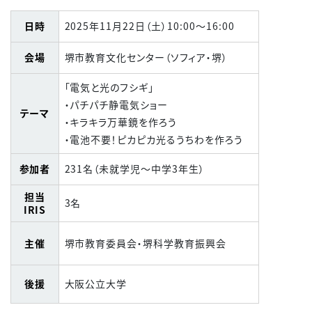
日時
2025年
11
月
22
日（土）
10:00
～
16:00
会場
堺市教育文化センター（ソフィア・堺）
「電気と光のフシギ」
・パチパチ静電気ショー
テーマ
・キラキラ万華鏡を作ろう
・電池不要！ピカピカ光るうちわを作ろう
参加者
231名（未就学児～中学3年生）
担当
3名
IRIS
主催
堺市教育委員会・堺科学教育振興会
後援
大阪公立大学