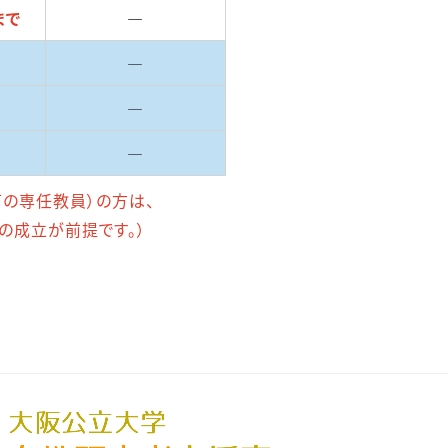
まで
―
―
―
―
専任教員）の方は、
算の成立が前提です。）