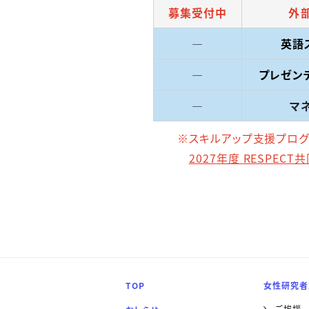
募集受付中
外
―
英語
―
プレゼン
―
マ
※スキルアップ支援プログラムを
2027
年度
RESPECT
TOP
女性研究者
ご挨拶