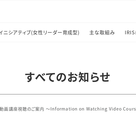
イニシアティブ(女性リーダー育成型)
主な取組み
IRI
女性研究者採用・
I
職登用
主
すべてのお知らせ
岡村賞
受
RESPECT共同
メ
スキルアップ支援
ご案内 ～Information on Watching Video Courses for
ー
刊
研究支援員制度
I