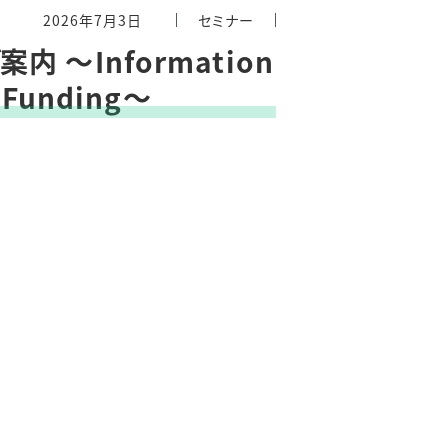
2026年7月3日
セミナー
引券
RISについてもっと詳し
～Information
育施
知りたい！
l Funding～