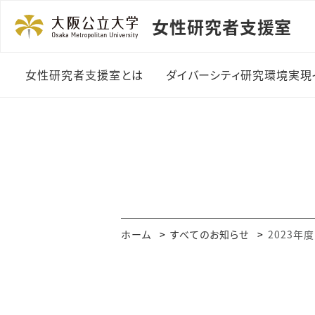
女性研究者支援室
女性研究者支援室とは
ダイバーシティ研究環境実現
ご挨拶
ダイバーシティ研究環境
整備費制度
実施体制
女性講演者登壇助成制
度
年間事業スケジュール
外国語論文校閲費助成
支援室のあゆみ
ホーム
すべてのお知らせ
2023年
事業
メディア掲載・受賞歴
研究者交流会
刊行物