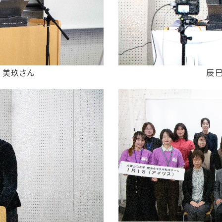
藤 美玖さん
辰巳