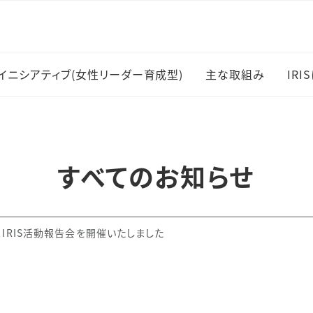
イニシアティブ(女性リーダー育成型)
主な取組み
IRI
女性研究者採用・
I
職登用
主
すべてのお知らせ
岡村賞
受
RESPECT共同
メ
度 IRIS活動報告会を開催いたしました
スキルアップ支援
ー
刊
研究支援員制度
I