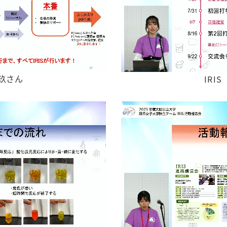
美玖さん
IRI