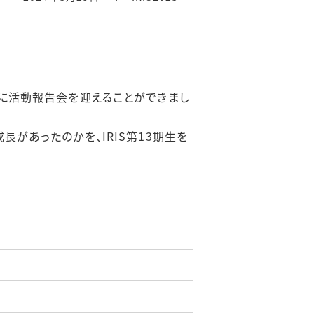
引券
RISについてもっと詳し
育施
知りたい！
事に活動報告会を迎えることができまし
長があったのかを、IRIS第13期生を