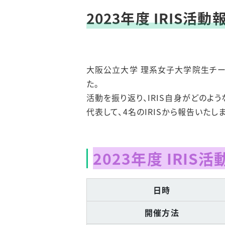
ロールモデル インタビ
ュー
2023年度 IRIS
アクセス
大阪公立大学 理系女子大学院生チーム
た。
活動を振り返り、IRIS自身がどのよ
代表して、4名のIRISから報告いたし
2023年度 IRIS
日時
開催方法