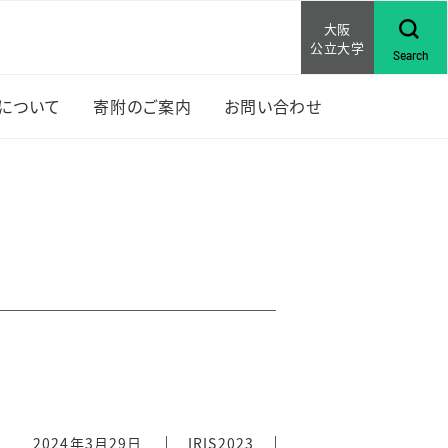
大阪
公立大学
Search
Sについて
寄附のご案内
お問い合わせ
上位
RISについて
な活動
賞歴
研究助成
ンバー紹介
セミナ
行物
RISの先輩の声
2024年3月29日
IRIS2023