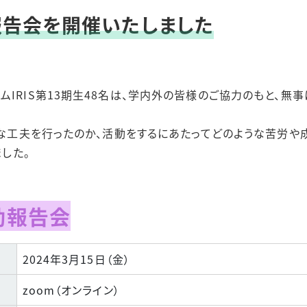
活動報告会を開催いたしました
ベビーシッター割
I
発行事業・学内保
く
設
意識啓発・改革
IRIS第13期生48名は、学内外の皆様のご協力のもと、無
うな工夫を行ったのか、活動をするにあたってどのような苦労や成
ました。
活動報告会
2024年3月15日（金）
zoom（オンライン）