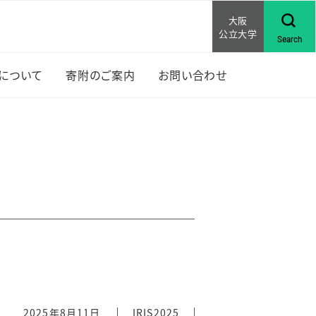
大阪
公立大学
Search
Sについて
寄附のご案内
お問い合わせ
上位
RISについて
な活動
賞歴
研究助成
ンバー紹介
セミナ
行物
RISの先輩の声
2025年8月11日
IRIS2025