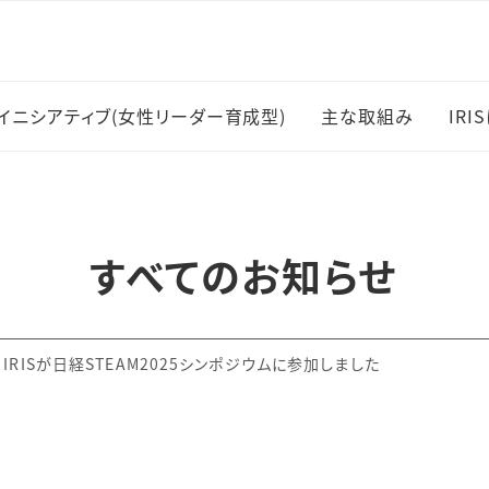
イニシアティブ(女性リーダー育成型)
主な取組み
IRI
女性研究者採用・
I
職登用
主
すべてのお知らせ
岡村賞
受
RESPECT共同
メ
】IRISが日経STEAM2025シンポジウムに参加しました
スキルアップ支援
ー
刊
研究支援員制度
I