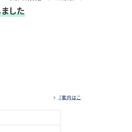
しました
引券
RISについてもっと詳し
育施
知りたい！
[案内はこ