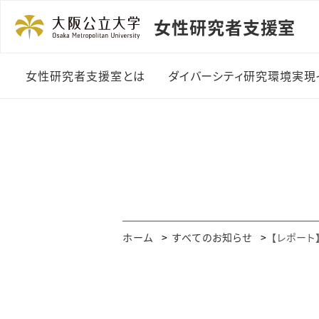
女性研究者支援室
女性研究者支援室とは
ダイバーシティ研究環境実現
ご挨拶
ダイバーシティ研究環境
整備費制度
実施体制
女性講演者登壇助成制
度
年間事業スケジュール
外国語論文校閲費助成
支援室のあゆみ
ホーム
すべてのお知らせ
【レポート
事業
メディア掲載・受賞歴
研究者交流会
刊行物