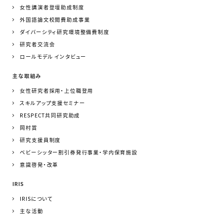
女性講演者登壇助成制度
外国語論文校閲費助成事業
ダイバーシティ研究環境整備費制度
研究者交流会
ロールモデル インタビュー
主な取組み
女性研究者採用・上位職登用
スキルアップ支援セミナー
RESPECT共同研究助成
岡村賞
研究支援員制度
ベビーシッター割引券発行事業・学内保育施設
意識啓発・改革
IRIS
IRISについて
主な活動