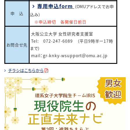
専用申込form
（OMUアドレスでお申
申 込
込み）
※申込締切 各開催日前日
大阪公立大学 女性研究者支援室
Tel: 072-247-6089 （平日9時半ー17時
お問合せ先
まで）
mail：gr-knky-wsupport＠omu.ac.jp
チラシはこちらから