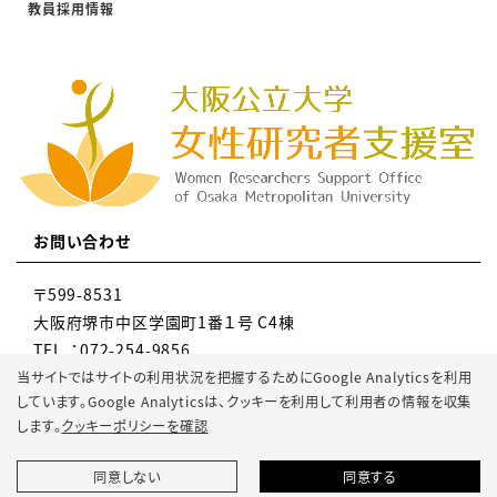
教員採用情報
お問い合わせ
〒599-8531
大阪府堺市中区学園町1番１号 C4棟
TEL ：072-254-9856
MAIL：gr-knky-wsupport@omu.ac.jp
当サイトではサイトの利用状況を把握するためにGoogle Analyticsを利用
しています。Google Analyticsは、
クッキーを利用して利用者の情報を収集
します。
クッキーポリシーを確認
同意しない
同意する
© 2022 Osaka Metropolitan University.