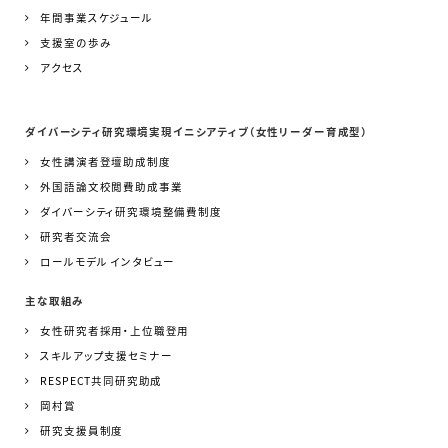
年間事業スケジュール
支援室の歩み
アクセス
ダイバーシティ研究環境実現イニシアティブ（女性リーダー育成型）
女性講演者登壇助成制度
外国語論文校閲費助成事業
ダイバーシティ研究環境整備費制度
研究者交流会
ロールモデル インタビュー
主な取組み
女性研究者採用・上位職登用
スキルアップ支援セミナー
RESPECT共同研究助成
岡村賞
研究支援員制度