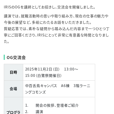
IRISのOGを講師としてお招きし、交流会を開催しました。
講演では、就職活動時の思いや取り組み方、現在の仕事の魅力や
今後の展望など、多岐にわたるお話をいただきました。
質疑応答では、素朴な疑問から踏み込んだ内容まで一つひとつ丁
寧にご回答くださり、IRISにとって非常に有意義な時間となりまし
た。
OG交流会
2025年
11
月
2
日（日）
13:00
～
日時
15:00（白鷺祭開催日）
中百舌鳥キャンパス
A6
棟
3
階ラーニ
会場
ングコモンズ
1. 開会の挨拶、登壇者ご紹介
2. 講演
プログラ