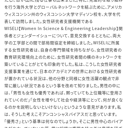
を行う海外大学とグローバルネットワークを結ぶために、アメリカ
ウィスコンシン州のウィスコンシン大学マディソン校を、大学を代
表して訪問しました。女性研究者支援機関である
WISELI【Women In Science & Engineering Leadership】関
係者とジェンダーイシューについて、意見交換するとともに、両大
学の工学部との間で部局間協定を締結しました。WISELIに所属
する女性研究者は、自身の専門領域を持ちながら、女性研究者の
教育研究環境向上のために、女性研究者間の横のネットワークを
築いていることがとても印象的でした。私は、こうした女性研究者
支援事業を通じて、日本のアカデミアの世界における女性研究者
が置かれている状況は、他の分野と同様に女性活躍の観点で非
常に厳しい状況であるという事を改めて知りました。男性の中に
は、「男性も女性も優秀であれば、黙っていても上位職等に登用さ
れていくのだ」「女性を増やして社会や経済等にとって、何が良くな
るのかを説明しないといけない」というような意見があります。私
は、そうした考えこそアンコンシャスバイアスだと思っています。
「優秀さ」という基準は何なのでしょうか。そこに男性中心のバイア