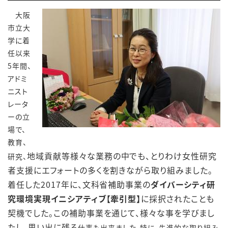
大阪
市立大
学に着
任以来
5年間、
アドミ
ニスト
レータ
ーの立
場で、
教育、
地域貢献等
様々な業務の中でも、とりわけ女性研究
研究、
者支援
にエフォートの多くを割きながら取り組みました。
着任した2017年に、文科省補助事業の
ダイバーシティ研
究環境実現イニシアティブ【牽引型】
に採択されたことも
契機でした。この補助事業を通じて、様々な事を学びまし
たし、思い出に残る
仕事も出来ました。特に、先進的な取り組み