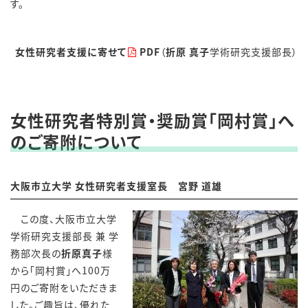
す。
女性研究者支援に寄せて
PDF
（
折原 真子
学術研究支援部長）
女性研究者特別賞・奨励賞「岡村賞」へ
のご寄附について
大阪市立大学 女性研究者支援室長 宮野 道雄
この度、大阪市立大学
学術研究支援部長 兼 学
務部次長の
折原真子
様
から「岡村賞」へ100万
円のご寄附をいただきま
した。ご趣旨は、優れた