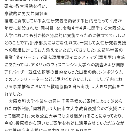
研究・教育活動を行い、
意欲的に男女共同参画
推進に貢献している女性研究者を顕彰する目的をもって平成26
年度に創設された「岡村賞」を、令和４年４月に開学する大阪公立
大学においても引き続き発展的に実施するために役立ててほしい
とのことです。折原部長にはご着任以来、一貫して女性研究者支援
への取組に対してお力添えをいただいてきました。文部科学省の
事業「ダイバーシティ研究環境実現イニシアティブ（牽引型）」実施
にあたっては、アメリカのウィスコンシン大学への調査および国際
アドバイザー就任依頼等の目的をもった出張の他、シンポジウム
でのファシリテーターなどご尽力くださいました。また、学内にお
ける事業推進においても教職協働を自ら実践し、大きな貢献をさ
れました。
大阪商科大学卒業生の岡村千恵子様のご寄附によって始めら
れた顕彰制度「岡村賞」は大阪市立大学教育後援会のご支援によ
って継続され、大阪公立大学でも引き継がれることになっており、
今般、折原様から頂いたご寄附を有効に活用させていただきなが
ら女性研究者支援に一層力を尽くして参ります。