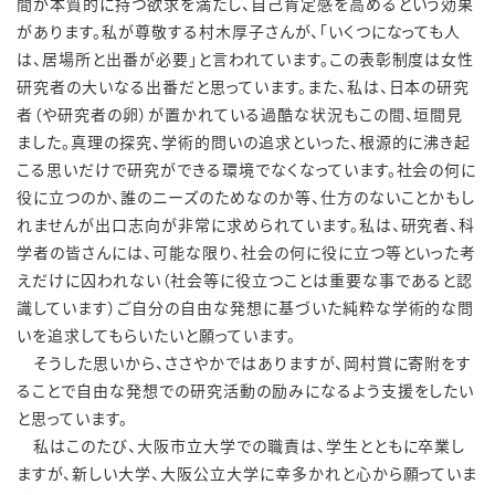
間が本質的に持つ欲求を満たし、自己肯定感を高めるという効果
があります。私が尊敬する村木厚子さんが、「いくつになっても人
は、居場所と出番が必要」と言われています。この表彰制度は女性
研究者の大いなる出番だと思っています。また、私は、日本の研究
者（や研究者の卵）が置かれている過酷な状況もこの間、垣間見
ました。真理の探究、学術的問いの追求といった、根源的に沸き起
こる思いだけで研究ができる環境でなくなっています。社会の何に
役に立つのか、誰のニーズのためなのか等、仕方のないことかもし
れませんが出口志向が非常に求められています。私は、研究者、科
学者の皆さんには、可能な限り、社会の何に役に立つ等といった考
えだけに囚われない（社会等に役立つことは重要な事であると認
識しています）ご自分の自由な発想に基づいた純粋な学術的な問
いを追求してもらいたいと願っています。
そうした思いから、ささやかではありますが、岡村賞に寄附をす
ることで自由な発想での研究活動の励みになるよう支援をしたい
と思っています。
私はこのたび、大阪市立大学での職責は、学生とともに卒業し
ますが、新しい大学、大阪公立大学に幸多かれと心から願っていま