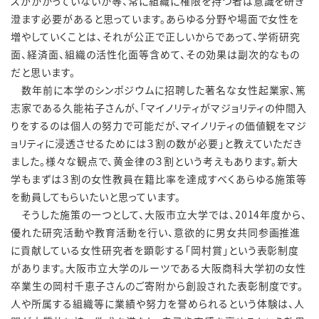
スがかかっていないか等、常に組織に権限を持つ者は意識を研ぎ
澄ます必要があると思っています。あらゆる分野や場面で女性を
増やしていくことは、それが公正で正しいからであって、学術研究
面、経済面、組織の活性化面等含めて、その効果は副次的なもの
だと思います。
数年前に本学のシンポジウムに招聘した著名な女性起業家、篤
志家である久能祐子さんが、「マイノリティがマジョリティの仲間入
りをするのは個人の努力で可能だが、マイノリティの価値観をマジ
ョリティに浸透させるためには３割の数が必要」と教えていただき
ました。様々な観点で、黄金律の３割という考えもあります。新大
学もまずは３割の女性教員在籍比率を達成すべくあらゆる施策等
を動員してもらいたいと思っています。
そうした施策の一つとして、大阪市立大学では、2014年度から、
優れた研究活動や教育活動を行い、意欲的に男女共同参画推進
に貢献している女性研究者を顕彰する「岡村賞」という表彰制度
があります。大阪市立大学のルーツである大阪商科大学初の女性
卒業生の岡村千恵子さんのご寄附から創設された表彰制度です。
人や所属する組織等に業績や努力を誉められるという体験は、人