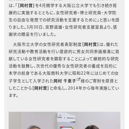
は、「
［岡村賞］
を4月開学する大阪公立大学でも引き続き発
展的に実施するとともに、女性研究者・博士研究員・大学院
生の自由な発想での研究活動を支援するために」と思いを語
りました。3月30日、宮野道雄・女性研究者支援室長より、感
謝状の贈呈を行いました。
大阪市立大学の女性研究者表彰制度
［岡村賞］
は、優れた
研究活動や教育活動を行い意欲的に男女共同参画推進に貢
献している女性研究者を顕彰することによって継続的な研究
活動を鼓舞し、次世代の優秀な女性研究者の養成を目的に
本学の前身である大阪商科大学に昭和22年にはじめての女
子学生として入学された
岡村 千恵子
様のご寄附を原資と
したことから
［岡村賞］
と命名し、2014年から毎年実施してい
ます。