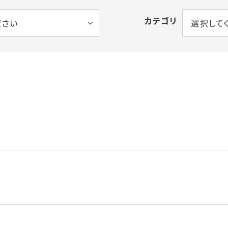
共同利用設備
カテゴリ
ださい
選択して
研究調査・教育利用・植
物材料分譲