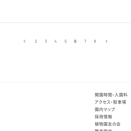
‹
2
3
4
5
6
7
8
›
前へ
次へ
開園時間・入園料
アクセス・駐車場
園内マップ
採用情報
植物園友の会