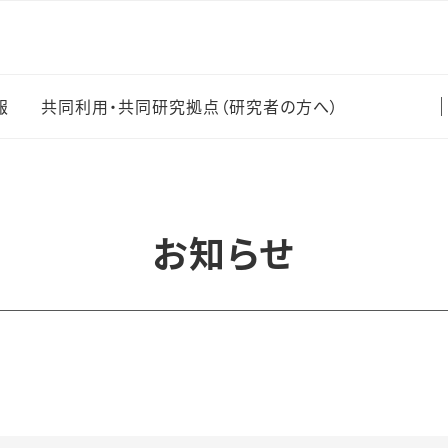
報
共同利用・共同研究拠点（研究者の方へ）
情報
TOP（共同利用・共同研
究拠点）
の開花情報
お知らせ
共同利用・共同研究計
画の申請について
らしい植物
採択課題一覧
植物目録
研究成果
セミナー情報