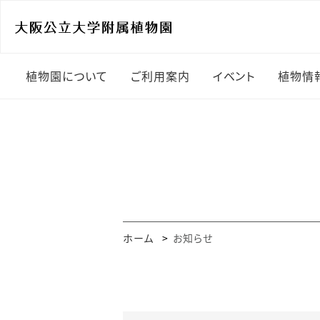
植物園について
ご利用案内
イベント
植物情
植物園の概要
開園時間・入園料
開花
園長挨拶
アクセス・駐車場
過去
園内マップ＆エリア紹介
ガイドツアー
めず
樹林型
団体利用・施設利用
展示
ホーム
お知らせ
研究室紹介
植物園友の会
学習教材