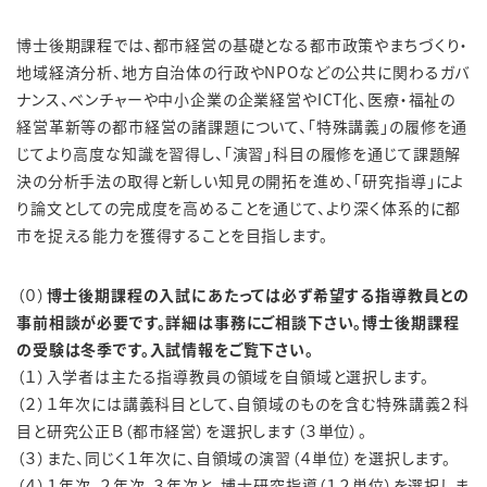
博士後期課程では、都市経営の基礎となる都市政策やまちづくり・
地域経済分析、地方自治体の行政やNPOなどの公共に関わるガバ
ナンス、ベンチャーや中小企業の企業経営やICT化、医療・福祉の
経営革新等の都市経営の諸課題について、「特殊講義」の履修を通
じてより高度な知識を習得し、「演習」科目の履修を通じて課題解
決の分析手法の取得と新しい知見の開拓を進め、「研究指導」によ
り論文としての完成度を高めることを通じて、より深く体系的に都
市を捉える能力を獲得することを目指します。
（０）
博士後期課程の入試にあたっては必ず希望する指導教員との
事前相談が必要です。詳細は事務にご相談下さい。博士後期課程
の受験は冬季です。入試情報をご覧下さい。
（１）入学者は主たる指導教員の領域を自領域と選択します。
（２）１年次には講義科目として、自領域のものを含む特殊講義２科
目と研究公正Ｂ（都市経営）を選択します（３単位）。
（３）また、同じく１年次に、自領域の演習（４単位）を選択します。
（４）１年次、２年次、３年次と、博士研究指導（１２単位）を選択しま