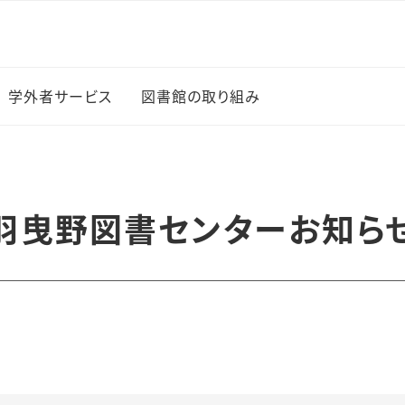
学外者サービス
図書館の取り組み
図書館イベント
新入生に薦める100冊
羽曳野図書センターお知ら
の本
上でのサー
学生選書
研究成果の公開（オープ
・ブック
ンアクセス）
覧