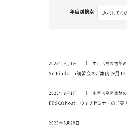
年度別検索
情報検索ポー
選択してく
施設提供
おすすめ情報源
貴重図書の利用
電子ブック案内
講習会
機関リポジトリ
（初年次ゼミナール）
2023年9月1日
中百舌鳥図書館の
SciFinder-n講習会のご案内（9月12
リモートアクセ
2023年9月1日
中百舌鳥図書館の
EBSCOhost ウェブセミナーのご案
2023年8月28日