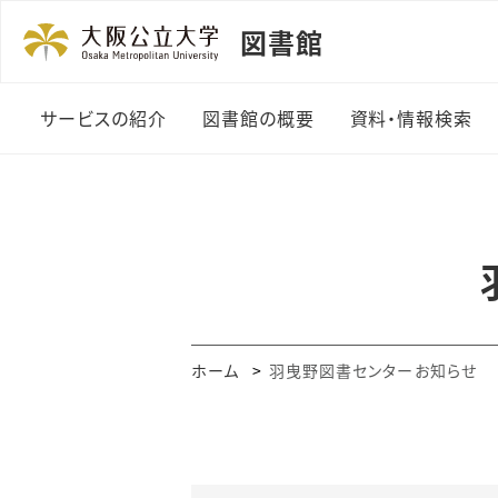
図書館
サービスの紹介
図書館の概要
資料・情報検索
利用者カード
図書館の紹介
資料の探し方
貸出・返却・予約
機構長のあいさつ
まとめて検索
資料の複写
組織・規程
OPAC・Web
ビス
授業関連図書
沿革
ホーム
羽曳野図書センターお知らせ
電子ジャーナル
（A-Zリスト）
レファレンスサービス
データベース一
図書の購入