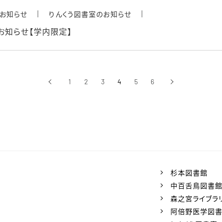
お知らせ
りんくう図書室のお知らせ
お知らせ【学内限定】
‹
1
2
3
4
5
6
›
前へ
次へ
杉本図書館
中百舌鳥図書
森之宮ライブラ
阿倍野医学図