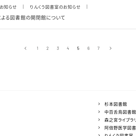
お知らせ
りんくう図書室のお知らせ
による図書館の開閉館について
‹
1
2
3
4
5
6
7
›
前へ
次へ
杉本図書館
中百舌鳥図書
森之宮ライブラ
阿倍野医学図
りんくう図書室