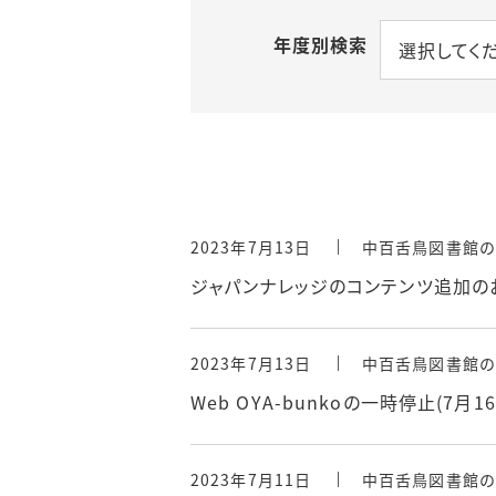
年度別検索
情報検索ポー
選択してく
施設提供
おすすめ情報源
貴重図書の利用
電子ブック案内
講習会
機関リポジトリ
（初年次ゼミナール）
2023年7月13日
中百舌鳥図書館の
ジャパンナレッジのコンテンツ追加の
リモートアクセ
2023年7月13日
中百舌鳥図書館の
Web OYA-bunkoの一時停止(7月1
2023年7月11日
中百舌鳥図書館の