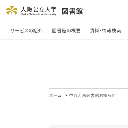
図書館
サービスの紹介
図書館の概要
資料・情報検索
利用者カード
図書館の紹介
資料の探し方
貸出・返却・予約
機構長のあいさつ
まとめて検索
資料の複写
組織・規程
OPAC・Web
ビス
授業関連図書
沿革
ホーム
中百舌鳥図書館お知らせ
電子ジャーナル
（A-Zリスト）
レファレンスサービス
データベース一
図書の購入