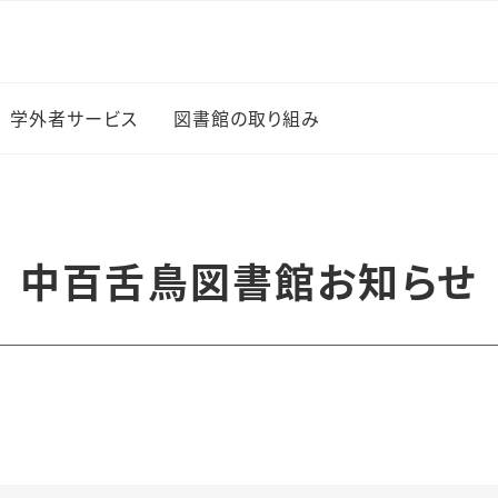
学外者サービス
図書館の取り組み
図書館イベント
新入生に薦める100冊
中百舌鳥図書館お知らせ
の本
上でのサー
学生選書
研究成果の公開（オープ
・ブック
ンアクセス）
覧