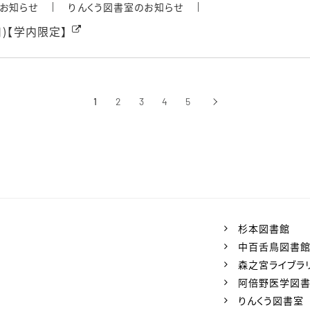
お知らせ
りんくう図書室のお知らせ
)【学内限定】
1
2
3
4
5
›
次へ
杉本図書館
中百舌鳥図書
森之宮ライブラ
阿倍野医学図
りんくう図書室