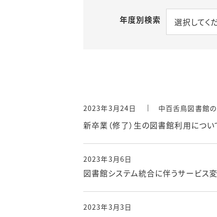
年度別検索
情報検索ポー
選択してく
施設提供
おすすめ情報源
貴重図書の利用
電子ブック案内
講習会
機関リポジトリ
（初年次ゼミナール）
2023年3月24日
中百舌鳥図書館の
新卒業（修了）生の図書館利用につい
リモートアクセ
2023年3月6日
図書館システム統合に伴うサービス
2023年3月3日