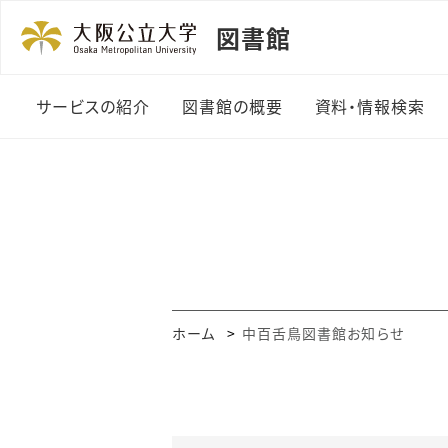
図書館
サービスの紹介
図書館の概要
資料・情報検索
利用者カード
図書館の紹介
資料の探し方
貸出・返却・予約
機構長のあいさつ
まとめて検索
資料の複写
組織・規程
OPAC・Web
ビス
授業関連図書
沿革
ホーム
中百舌鳥図書館お知らせ
電子ジャーナル
（A-Zリスト）
レファレンスサービス
データベース一
図書の購入