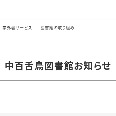
学外者サービス
図書館の取り組み
図書館イベント
新入生に薦める100冊
中百舌鳥図書館お知らせ
の本
上でのサー
学生選書
研究成果の公開（オープ
・ブック
ンアクセス）
覧