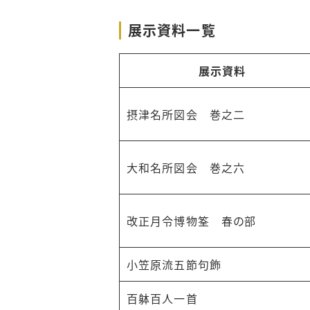
展示資料一覧
展示資料
摂津名所図会 巻之二
大和名所図会 巻之六
改正月令博物筌 春の部
小笠原流五節句飾
百躰百人一首