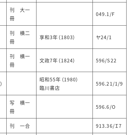
刊 大一
049.1/F
冊
刊 横二
享和3年（1803）
ヤ24/1
冊
刊 横一
文政7年（1824）
596/S22
冊
昭和55年（1980）
）
596.21/1/9
臨川書店
写 横一
596.6/O
冊
刊 一合
913.36/Ｉ7