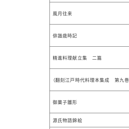
風月往来
俳諧歳時記
精進料理献立集 二篇
（翻刻江戸時代料理本集成 第九巻
御菓子雛形
源氏物語錦絵