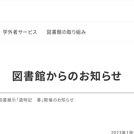
学外者サービス
図書館の取り組み
図書館イベント
新入生に薦める100冊
図書館からのお知らせ
の本
上でのサー
学生選書
図書展示「歳時記 春」開催のお知らせ
研究成果の公開（オープ
・ブック
ンアクセス）
覧
2023年1