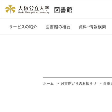
図書館
サービスの紹介
図書館の概要
資料・情報検索
利用者カード
図書館の紹介
資料の探し方
貸出・返却・予約
機構長のあいさつ
まとめて検索
資料の複写
組織・規程
OPAC・Web
ビス
授業関連図書
沿革
ホーム
図書館からのお知らせ
貴重
電子ジャーナル
（A-Zリスト）
レファレンスサービス
データベース一
図書の購入