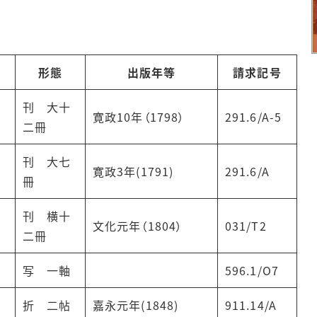
形態
出版年等
請求記号
刊 大十
寛政10年（1798）
291.6/A-5
二冊
刊 大七
寛政3年(1791)
291.6/A
冊
刊 横十
文化元年（1804）
031/T2
二冊
写 一軸
596.1/O7
折 二帖
嘉永元年(1848)
911.14/A