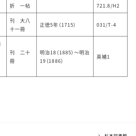
折 一帖
721.8/H2
刊 大八
正徳5年（1715）
031/T-4
十一冊
ｉ
刊 二十
明治18（1885）～明治
英補1
冊
19（1886）
杉本図書館