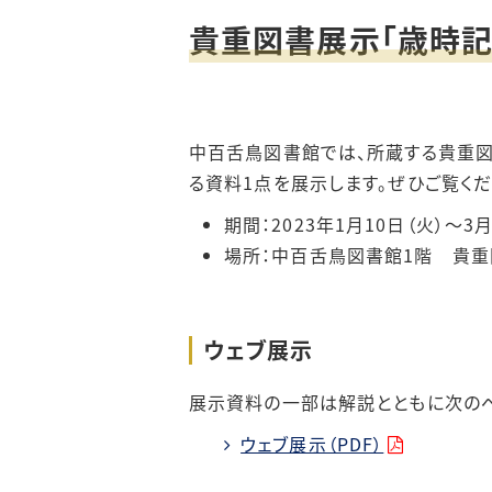
貴重図書展示「歳時記
情報検索ポー
施設提供
おすすめ情報源
貴重図書の利用
中百舌鳥図書館では、所蔵する貴重図
電子ブック案内
講習会
る資料1点を展示します。ぜひご覧くだ
期間：2023年1月10日（火）～3月
機関リポジトリ
（初年次ゼミナール）
場所：中百舌鳥図書館1階 貴重
リモートアクセ
ウェブ展示
展示資料の一部は解説とともに次のペ
ウェブ展示（PDF）