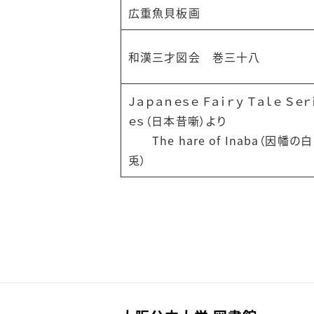
広重魚貝板画
和漢三才図会 巻三十八
Ｊａｐａｎｅｓｅ Ｆａｉｒｙ Ｔａｌｅ Ｓｅｒ
ｅｓ（日本昔噺）より
The hare of Inaba（因幡の白
兎）