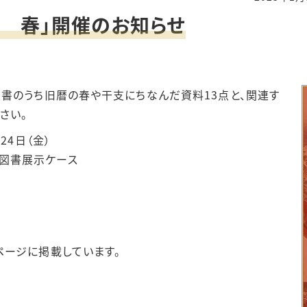
 春」開催のお知らせ
タル
書のうち旧暦の春や干支にちなんだ資料13点と、関連す
さい。
24日（金）
図書展示ケース
ス
ージに掲載しています。