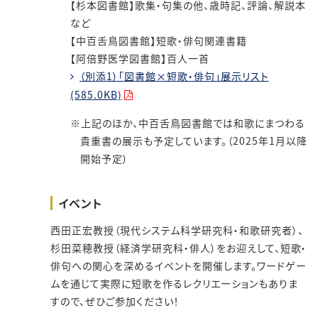
【杉本図書館】歌集・句集の他、歳時記、評論、解説本
など
【中百舌鳥図書館】短歌・俳句関連書籍
【阿倍野医学図書館】百人一首
（別添1）「図書館×短歌・俳句」展示リスト
(585.0KB)
上記のほか、中百舌鳥図書館では和歌にまつわる
貴重書の展示も予定しています。（2025年1月以降
開始予定）
イベント
西田正宏教授（現代システム科学研究科・和歌研究者）、
杉田菜穂教授（経済学研究科・俳人）をお迎えして、短歌・
俳句への関心を深めるイベントを開催します。ワードゲー
ムを通じて実際に短歌を作るレクリエーションもありま
すので、ぜひご参加ください！