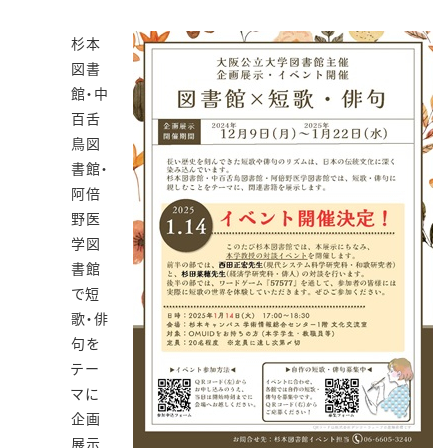
杉本
図書
館・中
百舌
鳥図
書館・
阿倍
野医
学図
書館
で短
歌・俳
句を
テー
マに
企画
展示