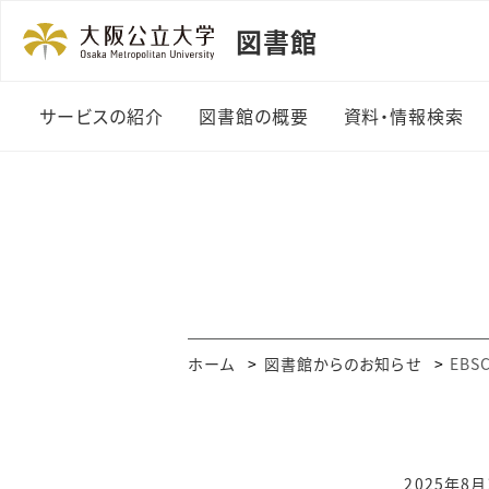
図書館
サービスの紹介
図書館の概要
資料・情報検索
利用者カード
図書館の紹介
資料の探し方
貸出・返却・予約
機構長のあいさつ
まとめて検索
資料の複写
組織・規程
OPAC・Web
ビス
授業関連図書
沿革
ホーム
図書館からのお知らせ
EBS
電子ジャーナル
（A-Zリスト）
レファレンスサービス
データベース一
図書の購入
2025年8