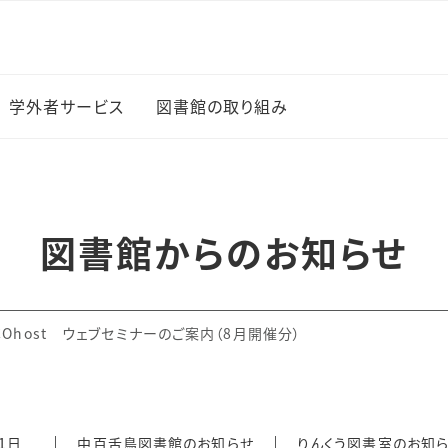
学外者サービス
図書館の取り組み
図書館イベント
新入生に薦める100冊
図書館からのお知らせ
の本
上でのサー
学生選書
COhost ウェブセミナーのご案内（8月開催分）
研究成果の公開（オープ
・ブック
ンアクセス）
覧
月1日
中百舌鳥図書館のお知らせ
りんくう図書室のお知