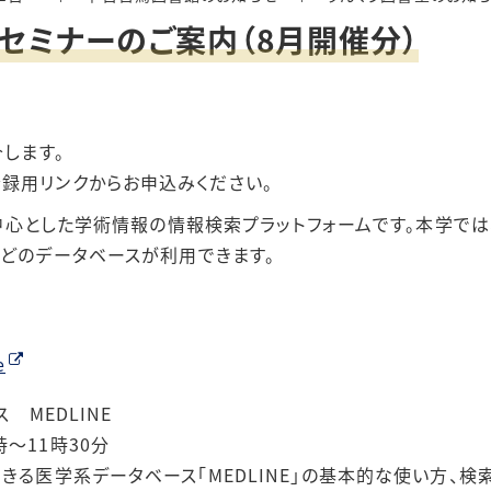
ェブセミナーのご案内（8月開催分）
タル
介します。
録用リンクからお申込みください。
心とした学術情報の情報検索プラットフォームです。本学では、Econl
leteなどのデータベースが利用できます。
ス
e
ス MEDLINE
時～11時30分
用できる医学系データベース「MEDLINE」の基本的な使い方、