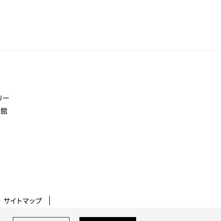
館
リー
書館
サイトマップ