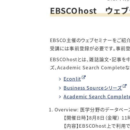
EBSCOhost ウ
情報検索ポー
施設提供
おすすめ情報源
貴重図書の利用
EBSCO主催のウェブセミナーをご紹
電子ブック案内
講習会
受講には事前登録が必要です。事前登
EBSCOhostとは、雑誌論文・記事を中
機関リポジトリ
（初年次ゼミナール）
ズ、Academic Search Comp
リモートアクセ
Econlit
Business Sourceシリーズ
Academic Search Complet
Overview: 医学分野のデータベー
【開催日時】8月8日（金曜） 11
【内容】EBSCOhost上で利