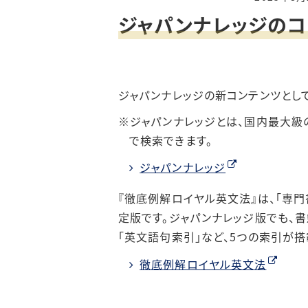
ジャパンナレッジのコ
情報検索ポー
施設提供
おすすめ情報源
貴重図書の利用
ジャパンナレッジの新コンテンツとして
電子ブック案内
講習会
ジャパンナレッジとは、国内最大級
で検索できます。
機関リポジトリ
（初年次ゼミナール）
ジャパンナレッジ
リモートアクセ
『徹底例解ロイヤル英文法』は、「専門
定版です。ジャパンナレッジ版でも、書
「英文語句索引」など、5つの索引が搭
徹底例解ロイヤル英文法