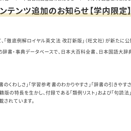
ンテンツ追加のお知らせ【学内限定
タル
、「徹底例解ロイヤル英文法 改訂新版」（旺文社）が新たに公
の辞書・事典データベースで、日本大百科全書、日本国語大辞
ス
書のくわしさ」「学習参考書のわかりやすさ」「辞書の引きやす
籍版の特長を生かし、付録である「類例リスト」および「句読法」
載されています。