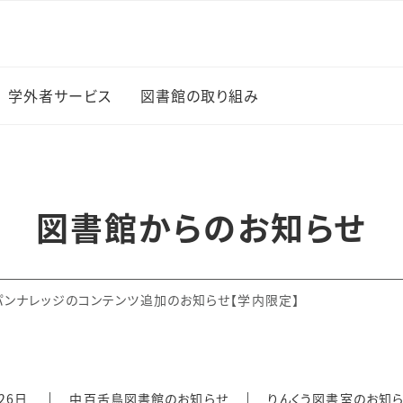
学外者サービス
図書館の取り組み
図書館イベント
新入生に薦める100冊
図書館からのお知らせ
の本
上でのサー
学生選書
パンナレッジのコンテンツ追加のお知らせ【学内限定】
研究成果の公開（オープ
・ブック
ンアクセス）
覧
26日
中百舌鳥図書館のお知らせ
りんくう図書室のお知