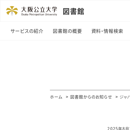
図書館
サービスの紹介
図書館の概要
資料・情報検索
利用者カード
図書館の紹介
資料の探し方
貸出・返却・予約
機構長のあいさつ
まとめて検索
資料の複写
組織・規程
OPAC・Web
ビス
授業関連図書
沿革
ホーム
図書館からのお知らせ
ジャ
電子ジャーナル
（A-Zリスト）
レファレンスサービス
データベース一
図書の購入
2025年8月