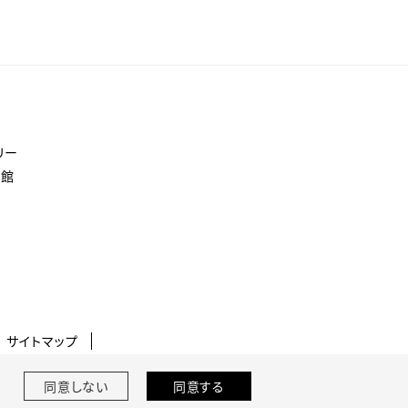
館
リー
書館
サイトマップ
同意しない
同意する