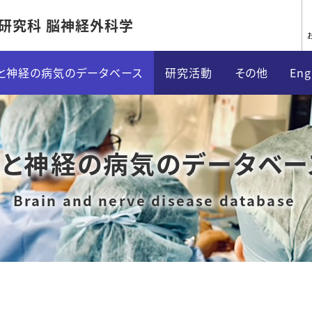
研究科 脳神経外科学
と神経の病気のデータベース
研究活動
その他
Eng
治療部門別情報
臨床研究の情報公開
対談特集
W
腫瘍性疾患
論文
訓練用内視
F
脳と神経の病気のデータベー
脳血管障害
表彰・受賞
事務局案内
機能性疾患
メディア・その他
参考リンク
療
ついて
外傷性疾患
著書
同門専用