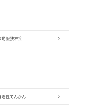
頚動脈狭窄症
難治性てんかん