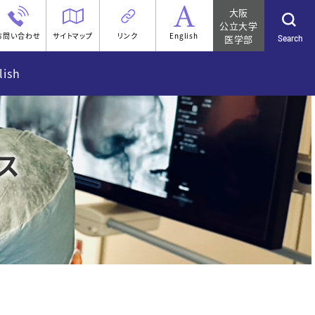
大阪
公立大学
お問い合わせ
サイトマップ
リンク
English
医学部
Search
lish
elcome Message
鏡 下町スコープの開発
aculty member
ス
集