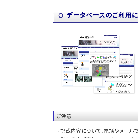
当科主催学会
「頭蓋底腫瘍・経鼻内視鏡手術」専
データベースのご利用に
勉強会・他
「脳血管障害」専門診療
後期臨床研修プロ
手術の内容と件数
医局員募集情報
セカンドオピニオン
見学
病診連携
短期研修
ご注意
・記載内容について、電話やメール