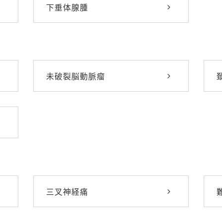
下垂体腺腫
未破裂脳動脈瘤
三叉神経痛