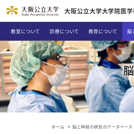
大阪公立大学大学院医学
教室について
診療について
教育について
脳
ご挨拶
外来について・担当表
教育方針
特徴
入院について
大学院プログラム
沿革
「脊椎脊髄外科」専門診療
英語教育
スタッフ紹介
「てんかん外科」専門診療
留学
関連病院
「パーキンソン・不随意運動」専門診
カンファレンスに
ホーム
脳と神経の病気のデータベース
医局だより
「グリオーマ」専門治療
研修体験記