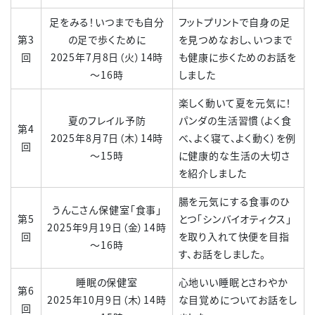
足をみる！いつまでも自分
フットプリントで自身の足
第3
の足で歩くために
を見つめなおし、いつまで
回
2025年7月8日（火）14時
も健康に歩くためのお話を
～16時
しました
楽しく動いて夏を元気に！
夏のフレイル予防
パンダの生活習慣（よく食
第4
2025年8月7日（木）14時
べ、よく寝て、よく動く）を例
回
～15時
に健康的な生活の大切さ
を紹介しました
腸を元気にする食事のひ
うんこさん保健室「食事」
第5
とつ「シンバイオティクス」
2025年9月19日（金）14時
回
を取り入れて快便を目指
～16時
す、お話をしました。
睡眠の保健室
心地いい睡眠とさわやか
第6
2025年10月9日（木）14時
な目覚めについてお話をし
回