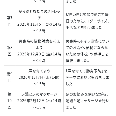
～15時
ました
からだとあたまのストレッ
いきいきと笑顔で過ごす毎
第7
チ
日のために、コグニサイズ、
回
2025年11月5日（水）14時
脳活などを行いました
～15時
災害時の便秘対策を考え
災害時のトイレ事情につい
第8
よう
てのお話や、便秘にならな
回
2025年12月9日（金）14時
いための体操、ツボ押しを
～16時
体験しました。
声を育てよう
「声を育てて肺炎予防」を
第9
2026年1月7日（水）14時
テーマにお話と実践をしま
回
～15時
した
第
足湯と足のマッサージ
足のお悩みを伺いながら、
10
2026年2月12日（木）14時
足湯と足マッサージを行い
回
～15時
ました