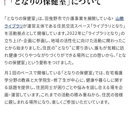
「となりの保健室」について
「となりの保健室」は、羽曳野市で介護事業を展開している
山勝
ライブラリ
が運営主体である住民交流スペース「ライブラリとなり」
を活動拠点として開催しています。
2022
年に「ライブラリとなり」の
立ち上げ・企画に参画し、地域の活性化に向けた活動に関わったこ
とから始まりました。住民の
"
となり
"
に寄り添い、誰もが気軽に訪
れ健康づくりやつながりづくりができる場所にとの想いから、「とな
りの保健室」という愛称をつけました。
月１回のペースで開催している「となりの保健室」では、在宅看護
学分野の教員と大学院生・修了生が中心に、健康や暮らしに関す
る話題を提供し、住民同士が困りごとや悩みを話し合える場を企
画・運営しています。これまでの活動の積み重ねから、住民の皆様
に親しまれる場所になり、楽しくご参加いただいています。