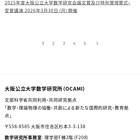
2025年度大阪公立大学数学研究会論文賞及び特別賞授賞式・
受賞講演 2026年3月30日（月）開催
1
2
3
4
5
›
次へ
大阪公立大学数学研究所（OCAMI）
文部科学省共同利用・共同研究拠点
「数学・理論物理の協働・共創による新たな国際的研究・教育拠
点」
〒558-8585 大阪市住吉区杉本3-3-138
数学研究所事務室
: 理学部F棟2階（F208）