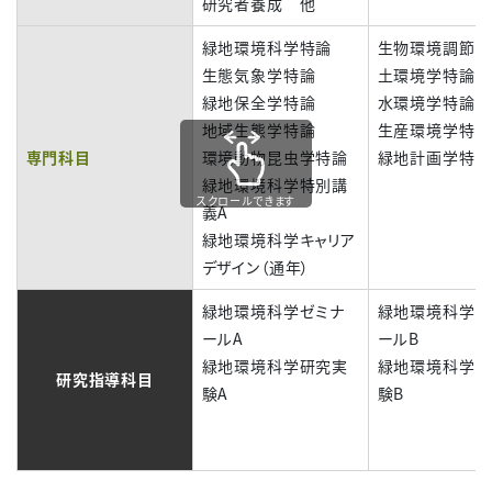
研究者養成 他
緑地環境科学特論
生物環境調節学
生態気象学特論
土環境学特論
緑地保全学特論
水環境学特論
地域生態学特論
生産環境学特論
専門科目
環境動物昆虫学特論
緑地計画学特論
緑地環境科学特別講
スクロールできます
義A
緑地環境科学キャリア
デザイン（通年）
緑地環境科学ゼミナ
緑地環境科学ゼ
ールA
ールB
緑地環境科学研究実
緑地環境科学研
研究指導科目
験A
験B