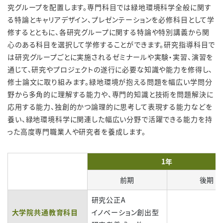
究グループを配置します。専門科目では緑地環境科学全般に関す
る特論とキャリアデザイン、プレゼンテーションを必修科目として学
修するとともに、各研究グループに関する特論や特別講義から関
心のある科目を選択して学修することができます。研究指導科目で
は研究グループごとに実施されるゼミナールや実験・実習、演習を
通じて、研究やプロジェクトの遂行に必要な知識や能力を修得し、
修士論文に取り組みます。緑地環境が抱える問題を幅広い学問分
野から多角的に理解する能力や、専門的知識と技術を問題解決に
応用する能力、独創的かつ論理的に思考して表現する能力などを
養い、緑地環境科学に関連した幅広い分野で活躍できる能力を持
った高度専門職業人や研究者を養成します。
1年
前期
後期
研究公正A
大学院共通教育科目
イノベーション創出型