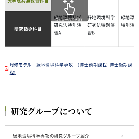
大学院共通教育科目
緑地環境科学
緑地環境科学
緑地環
スクロールできます
研究法特別演
研究法特別演
特別演習
研究指導科目
習A
習B
履修モデル 緑地環境科学専攻 (博士前期課程・博士後期課
程)
研究グループについて
緑地環境科学専攻の研究グループ紹介