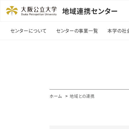
地域連携センター
センターについて
センターの事業一覧
本学の社
センターの概要
行政との連携
センター長挨拶
地域との連携
施設案内
受託事業
アクセス
地域連携活動に伴う講
ホーム
地域との連携
座等
地域連携に伴う人材育
成