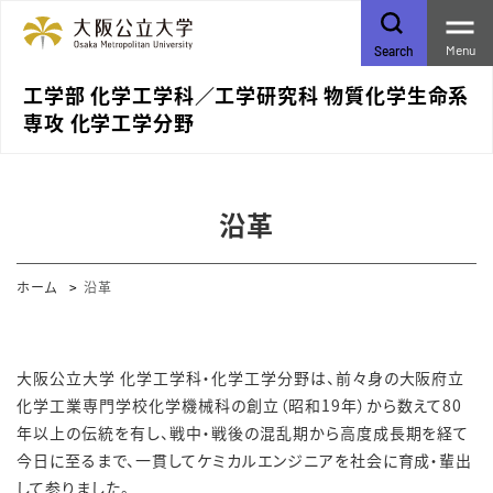
Menu
Search
工学部 化学工学科／⼯学研究科 物質化学⽣命系
専攻 化学⼯学分野
沿革
ホーム
沿革
大阪公立大学 化学工学科・化学工学分野は、前々身の大阪府立
化学工業専門学校化学機械科の創立（昭和19年）から数えて80
年以上の伝統を有し、戦中・戦後の混乱期から高度成長期を経て
今日に至るまで、一貫してケミカルエンジニアを社会に育成・輩出
して参りました。