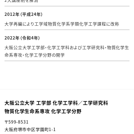
2大講座制を解消
2012年（平成24年）
大学再編により工学域物質化学系学類化学工学課程に改称
2022年（令和4年）
⼤阪公⽴⼤学⼯学部・化学⼯学科および⼯学研究科・物質化学⽣
命系専攻・化学⼯学分野の開学
大阪公立大学 工学部 化学工学科／⼯学研究科
物質化学⽣命系専攻 化学⼯学分野
〒599-8531
大阪府堺市中区学園町1-1