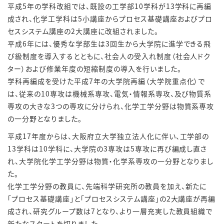
平成5年の学科改組では、既設の工学部10学科が13学科に再編
成され、化学工学科は5小講座からプロセス基礎講座およびプロ
セスシステム講座の2大講座に改組されました。
平成6年には、優秀な学部生は3回生から大学院に進学できる飛
び級制度を導入するとともに、社会人の受入れ制度（社会人ドク
ター）および修業年度の短縮制度の導入を行いました。
学科再編成を受けた平成7年の大学院再編（大学院重点化）で
は、従来の10専攻は機械系専攻、電気・情報系専攻、及び物質系
専攻の大きな3つの専攻に分けられ、化学工学分野は物質系専攻
の一分野となりました。
平成17年度からは、大阪府立大学独立法人化に伴い、工学部の
13学科は10学科に、大学院の3専攻は5専攻に再び編成し直さ
れ、大学院化学工学分野は物質・化学系専攻の一分野となりまし
た。
化学工学分野の教員に、先端科学研究所の教員を加え、新たに
「プロセス基礎講座」と「プロセスシステム講座」の2大講座が再編
成され、研究グループ数は7となり、より一層充実した教員組織で
新たなスタートを切りました。