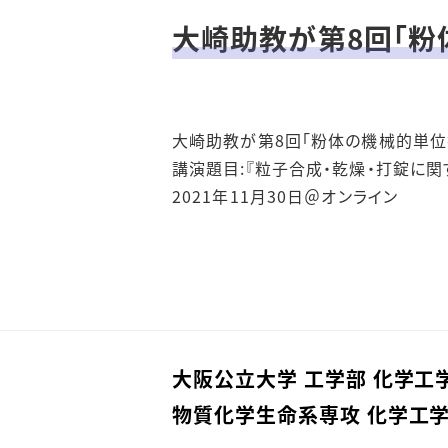
大阪公立大学 化学工学
ープ
科について
大崎助教が第8回「
環境・エネルギープロセ
多様な入試制度
ス工学グループ
大阪公立大学 化学工学
大崎助教が第8回「粉体の機械的単位
ナノ化学システム工学グ
科 パンフレット
講演題目:『粒子合成・乾燥・打錠に
ループ
2021年11月30日＠オンライン
資源循環工学研究所
大阪公立大学 工学部 化学工
物質化学⽣命系専攻 化学⼯