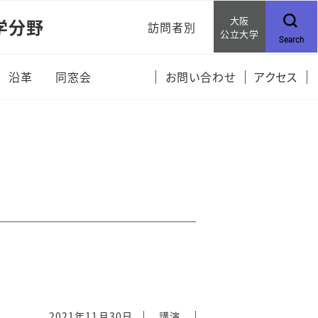
大阪
学分野
訪問者別
公立大学
Search
受験生・新入生の皆さま
沿革
同窓会
お問い合わせ
アクセス
在学生・企業の皆さま
2021年11月30日
講演