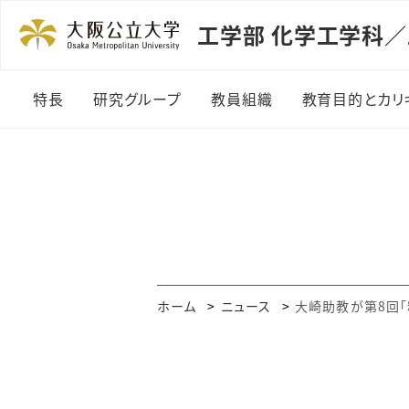
工学部 化学工学科／
特長
研究グループ
教員組織
教育目的とカリ
様々な分野に貢献する
微粒子工学グループ
化学工学
資源工学グループ
化学工学をもっと詳しく
装置工学グループ
身近な暮らしに息づく化
学工学
反応工学グループ
ホーム
ニュース
大崎助教が第8回
企業が求めるケミカルエ
計算化学工学グループ
ンジニア
材料プロセス工学グル