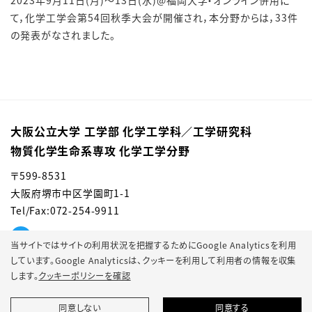
2023年9月11日(月)～13日(水)@福岡大学・オンライン併用に
て，化学工学会第54回秋季大会が開催され，本分野からは，33件
の発表がなされました。
大阪公立大学 工学部 化学工学科／⼯学研究科
物質化学⽣命系専攻 化学⼯学分野
〒599-8531
大阪府堺市中区学園町1-1
Tel/Fax:072-254-9911
当サイトではサイトの利用状況を把握するためにGoogle Analyticsを利用
しています。Google Analyticsは、
クッキーを利用して利用者の情報を収集
します。
クッキーポリシーを確認
同意しない
同意する
© 2022 Osaka Metropolitan University.