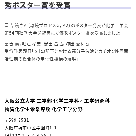
秀ポスター賞を受賞
冨吉 篤さん（環境プロセスG，M2）のポスター発表が
化学工学会
第54回秋季大会
＠福岡
にて
優秀ポスター賞
を受賞しました！
冨吉 篤，堀江 孝史，安田 昌弘，沖田 愛利香
受賞発表題目「pH勾配下における高分子液滴とカチオン性界面
活性剤の複合体の走化性機構の解明」
大阪公立大学 工学部 化学工学科／⼯学研究科
物質化学⽣命系専攻 化学⼯学分野
〒599-8531
大阪府堺市中区学園町1-1
Tel/Fax:072-254-9911