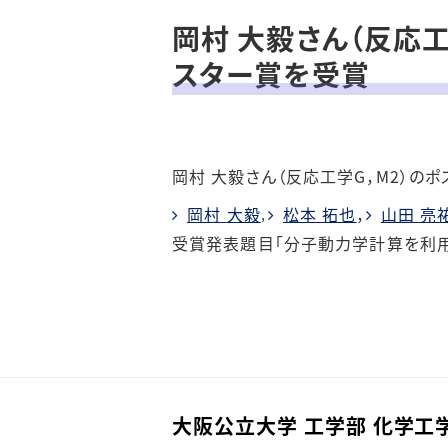
大阪公立大学 化学工学
ープ
科について
岡村 大毅さん（反応
スター賞を受賞
環境・エネルギープロセ
多様な入試制度
ス工学グループ
大阪公立大学 化学工学
ナノ化学システム工学グ
科 パンフレット
ループ
岡村 大毅さん（反応工学G，M2）の
岡村
大毅
松本 拓也
，
山田 亮
，
資源循環工学研究所
受賞発表題目「分子動力学計算を利
大阪公立大学 工学部 化学工