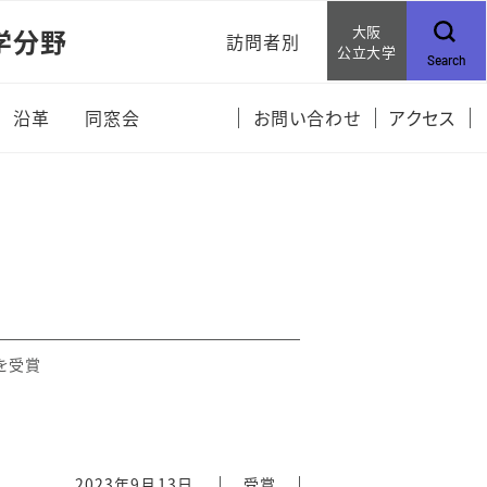
大阪
学分野
訪問者別
公立大学
Search
受験生・新入生の皆さま
沿革
同窓会
お問い合わせ
アクセス
在学生・企業の皆さま
を受賞
2023年9月13日
受賞