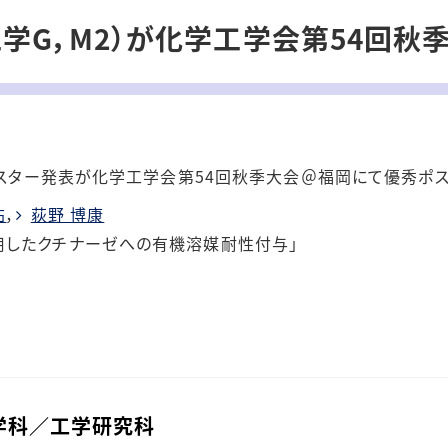
工学G，M2）が化学工学会第54回秋
ポスター発表が
化学工学会第54回秋季大会
＠福岡
にて
優秀ポ
祐
，
荻野 博康
用したクチナーゼへの有機溶媒耐性付与」
学科／⼯学研究科