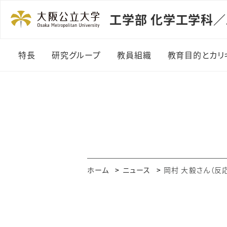
工学部 化学工学科／
特長
研究グループ
教員組織
教育目的とカリ
様々な分野に貢献する
微粒子工学グループ
化学工学
資源工学グループ
化学工学をもっと詳しく
装置工学グループ
身近な暮らしに息づく化
学工学
反応工学グループ
ホーム
ニュース
岡村 大毅さん（反
企業が求めるケミカルエ
計算化学工学グループ
ンジニア
材料プロセス工学グル