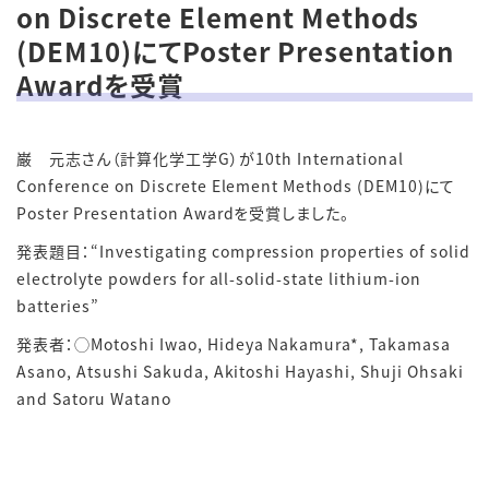
on Discrete Element Methods
(DEM10)にてPoster Presentation
Awardを受賞
巌 元志さん（計算化学工学G）が10th International
Conference on Discrete Element Methods (DEM10)にて
Poster Presentation Awardを受賞しました。
発表題目：“
Investigating compression properties of solid
electrolyte powders for all-solid-state lithium-ion
batteries
”
発表者：◯
Motoshi Iwao, Hideya Nakamura*, Takamasa
Asano, Atsushi Sakuda, Akitoshi Hayashi, Shuji Ohsaki
and Satoru Watano