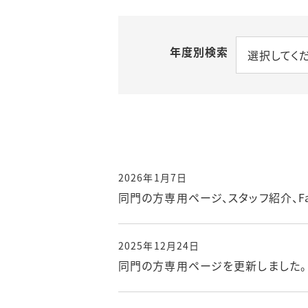
当科主催学会
「頭蓋底腫瘍・経鼻内視鏡手術」専
勉強会・他
年度別検索
選択してく
「脳血管障害」専門診療
後期臨床研修プロ
手術の内容と件数
医局員募集情報
セカンドオピニオン
見学
2026年1月7日
病診連携
短期研修
同門の方専用ページ、スタッフ紹介、Fac
2025年12月24日
同門の方専用ページを更新しました。