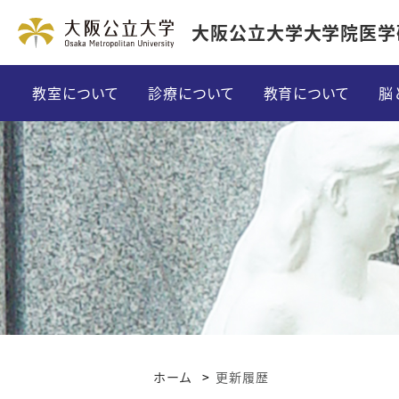
大阪公立大学大学院医学
教室について
診療について
教育について
脳
ご挨拶
外来について・担当表
教育方針
特徴
入院について
大学院プログラム
沿革
「脊椎脊髄外科」専門診療
英語教育
スタッフ紹介
「てんかん外科」専門診療
留学
関連病院
「パーキンソン・不随意運動」専門診
カンファレンスに
ホーム
更新履歴
医局だより
「グリオーマ」専門治療
研修体験記