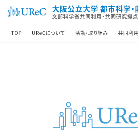
大阪公立大学 都市科学・
文部科学省共同利用・共同研究拠点
TOP
UReCについて
活動・取り組み
共同利用
センター概要
活動の基本方針
先端
所長挨拶
共同利用・共同研究
運営
組織と規程
研究・実践活動
公募
メンバー
人材育成活動
先端
沿革
アウトリーチ活動
現場
連携・ネットワーク
官学連携事業
海外