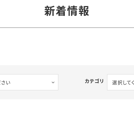
研究シリーズ
新着情報
文庫
都市防災研究論文集
Cアーカイブズ
書籍
クレット先端的都市
シリーズ
 Culture and
ty
カテゴリ
ださい
選択して