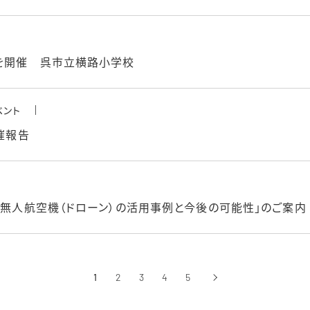
」を開催 呉市立横路小学校
ベント
催報告
「無人航空機（ドローン）の活用事例と今後の可能性」のご案内
1
2
3
4
5
›
次へ