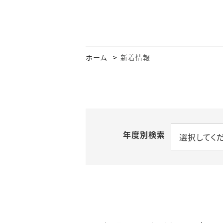
UReCパンフレット
関連プロジェクト
都市
重点プロジェクト
URe
ホーム
新着情報
活動アーカイブ
ブッ
研究
City,
Socie
年度別検索
選択してく