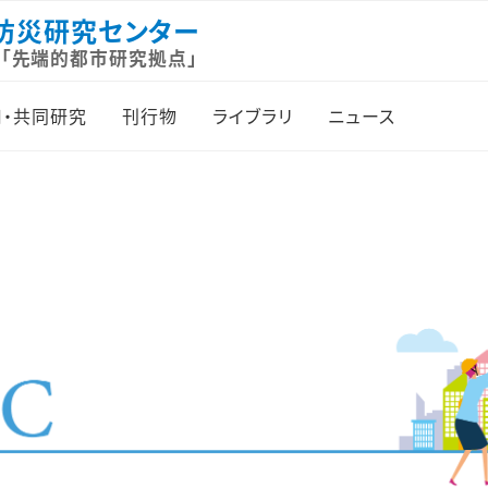
防災研究センター
「先端的都市研究拠点」
・共同研究
刊行物
ライブラリ
ニュース
的都市研究拠点
UReC Newsletter
都市文庫利用案内
お知らせ
体制と外部評価
City, Culture and
「都市文庫」資料月報
イベント
Society
（地域別目録）
型共同研究
研究
Journal of Urban
UReC アーカイブズ
Culture Research
都市特別研究員
刊行物
紀要『都市と社会』
プラザ
レポート
ブックレット先端的都市
センター