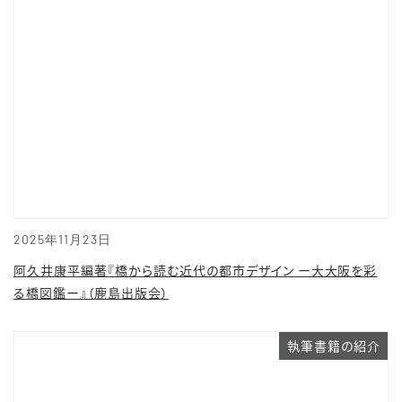
2025年11月23日
阿久井康平編著『橋から読む近代の都市デザイン ー大大阪を彩
る橋図鑑ー』（鹿島出版会）
執筆書籍の紹介