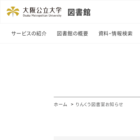
図書館
サービスの紹介
図書館の概要
資料・情報検索
利用者カード
図書館の紹介
資料の探し方
貸出・返却・予約
機構長のあいさつ
まとめて検索
資料の複写
組織・規程
OPAC・Web
ビス
授業関連図書
沿革
ホーム
りんくう図書室お知らせ
電子ジャーナル
（A-Zリスト）
レファレンスサービス
データベース一
図書の購入