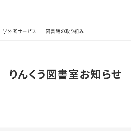
学外者サービス
図書館の取り組み
図書館イベント
新入生に薦める100冊
りんくう図書室お知らせ
の本
上でのサー
学生選書
研究成果の公開（オープ
・ブック
ンアクセス）
覧