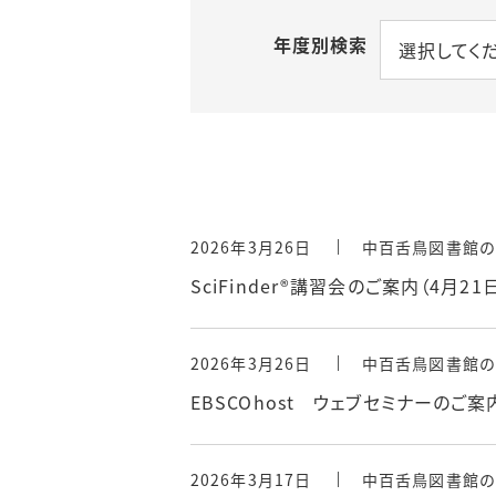
年度別検索
情報検索ポー
選択してく
施設提供
おすすめ情報源
貴重図書の利用
電子ブック案内
講習会
機関リポジトリ
（初年次ゼミナール）
2026年3月26日
中百舌鳥図書館の
SciFinder®講習会のご案内（4月21
リモートアクセ
2026年3月26日
中百舌鳥図書館の
EBSCOhost ウェブセミナーのご案
2026年3月17日
中百舌鳥図書館の