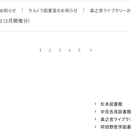
お知らせ
りんくう図書室のお知らせ
森之宮ライブラリーの
内（2月開催分）
1
2
3
4
5
›
次へ
杉本図書館
中百舌鳥図書
森之宮ライブラ
阿倍野医学図